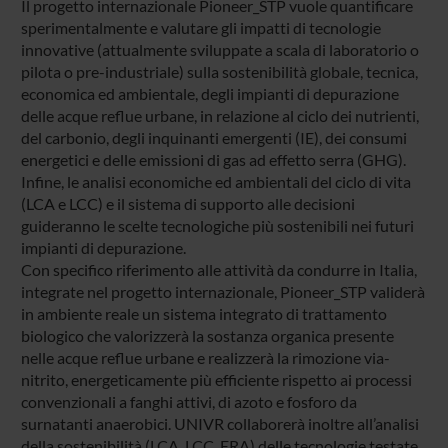
Il progetto internazionale Pioneer_STP vuole quantificare
sperimentalmente e valutare gli impatti di tecnologie
innovative (attualmente sviluppate a scala di laboratorio o
pilota o pre-industriale) sulla sostenibilità globale, tecnica,
economica ed ambientale, degli impianti di depurazione
delle acque reflue urbane, in relazione al ciclo dei nutrienti,
del carbonio, degli inquinanti emergenti (IE), dei consumi
energetici e delle emissioni di gas ad effetto serra (GHG).
Infine, le analisi economiche ed ambientali del ciclo di vita
(LCA e LCC) e il sistema di supporto alle decisioni
guideranno le scelte tecnologiche più sostenibili nei futuri
impianti di depurazione.
Con specifico riferimento alle attività da condurre in Italia,
integrate nel progetto internazionale, Pioneer_STP validerà
in ambiente reale un sistema integrato di trattamento
biologico che valorizzerà la sostanza organica presente
nelle acque reflue urbane e realizzerà la rimozione via-
nitrito, energeticamente più efficiente rispetto ai processi
convenzionali a fanghi attivi, di azoto e fosforo da
surnatanti anaerobici. UNIVR collaborerà inoltre all’analisi
della sostenibilità (LCA, LCC, ERA) delle tecnologie testate