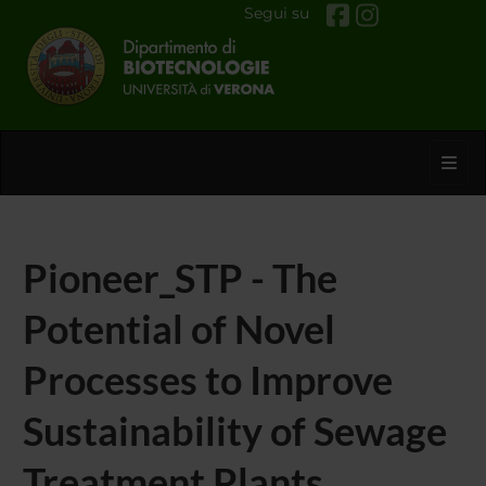
Segui su
Toggl
Pioneer_STP - The
Potential of Novel
Processes to Improve
Sustainability of Sewage
Treatment Plants