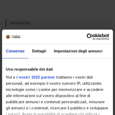
SPONSORS:
Fondazione Cariverona
Funds:
assigned and managed by the department
Consenso
Dettagli
Impostazioni degli annunci
In
PROJECT PARTICIPANTS
Uso responsabile dei dati
Marianna Fasoli
Associate Professor
Noi e
i nostri 1022 partner
trattiamo i vostri dati
personali, ad esempio il vostro numero IP, utilizzando
tecnologie come i cookie per memorizzare e accedere
alle informazioni sul vostro dispositivo al fine di
RESEARCH AREAS INVOLVED IN THE PROJECT
pubblicare annunci e contenuti personalizzati, misurare
Viticoltura ed enologia
gli annunci e i contenuti, ricercare il pubblico e sviluppare
Applied genetics, gene editing and transgenic organisms
i servizi. Avete la possibilità di scegliere chi utilizza i