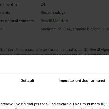
n (months)
24
ments
Biotechnology
s or local contacts
Boselli Maurizio
rd
biodinamica, OTA, ammine biogene, vite
etto intende comparare le performance quali-quantitative di vign
coltura biodinamica solleva qualche perplessità sulla salubrità de
 e OTA. I risultati ottenuti hanno dimostrato l'assenza nell'uva
ivello qualitativo delle produzioni.
Dettagli
Impostazioni degli annunci
ECT PARTICIPANTS
o Boselli
rattiamo i vostri dati personali, ad esempio il vostro numero IP, 