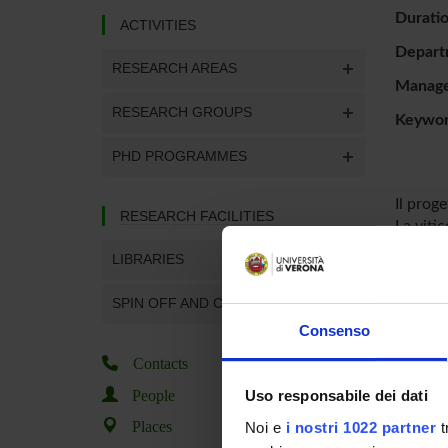
Duratio
ACTIVITIES
Depart
RESEARCH AREAS
Manager
RESEARCH GROUPS
Keywo
PHD PROGRAMMES
Il prog
RESEARCH FACILITIES
La viti
biogene
LIBRARIES
l'alto l
SPIN OFF AND COMPANIES
Consenso
PROJ
Contacts
Maurizi
People
Uso responsabile dei dati
Places
Noi e
i nostri 1022 partner
t