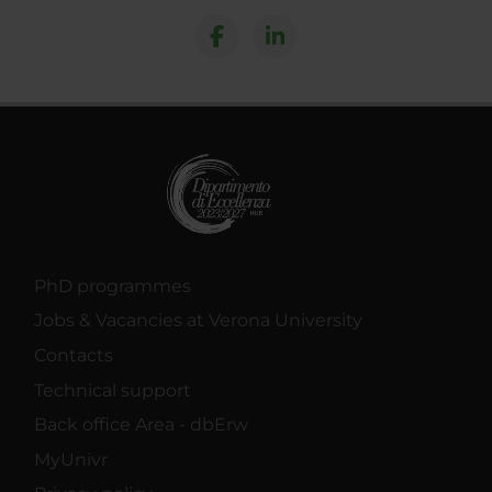
PhD programmes
Jobs & Vacancies at Verona University
Contacts
Technical support
Back office Area - dbErw
MyUnivr