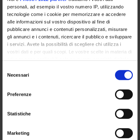
RESEARCH AREAS INVOLVED IN THE PROJECT
personali, ad esempio il vostro numero IP, utilizzando
tecnologie come i cookie per memorizzare e accedere
Viticoltura ed enologia
alle informazioni sul vostro dispositivo al fine di
Agriculture related to crop production, soil biology and cultiv
pubblicare annunci e contenuti personalizzati, misurare
gli annunci e i contenuti, ricercare il pubblico e sviluppare
PUBLICATIONS
i servizi. Avete la possibilità di scegliere chi utilizza i
TITLE
A
vostri dati e per quali scopi. Le vostre scelte in materia di
privacy sono applicabili solo su questa proprietà digitale
La qualità della barbatella si fa nel vigneto di piante madri
B
in cui avete effettuato le vostre scelte. È possibile
Selezione
modificare o revocare il proprio consenso in qualsiasi
Necessari
del
momento dalla Dichiarazione sui cookie o facendo clic
consenso
sull'icona di attivazione della privacy.
Preferenze
ACTIVITIES
Con il tuo consenso, vorremmo anche:
RESEARCH AREAS
raccogliere informazioni sulla tua posizione
Statistiche
geografica, con un'approssimazione di qualche
RESEARCH GROUPS
metro,
Marketing
Identificare il tuo dispositivo, scansionandolo
PHD PROGRAMMES