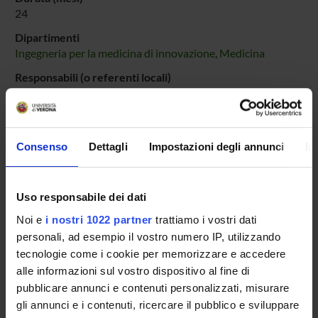
24
Dipartimenti
Ingegneria per la medicina di innovazione
,
Medicina
Responsabili (o referenti locali)
Krampera Mauro
Consenso
Dettagli
Impostazioni degli annunci
In
ENTI FINANZIATORI:
Ministero dell'Istruzione dell'Università e della Ricerca
Uso responsabile dei dati
Finanziamento:
assegnato e gestito dal Dipartimento
Noi e
i nostri 1022 partner
trattiamo i vostri dati
personali, ad esempio il vostro numero IP, utilizzando
tecnologie come i cookie per memorizzare e accedere
PARTECIPANTI AL PROGETTO
alle informazioni sul vostro dispositivo al fine di
pubblicare annunci e contenuti personalizzati, misurare
Mauro Krampera
gli annunci e i contenuti, ricercare il pubblico e sviluppare
Professore ordinario