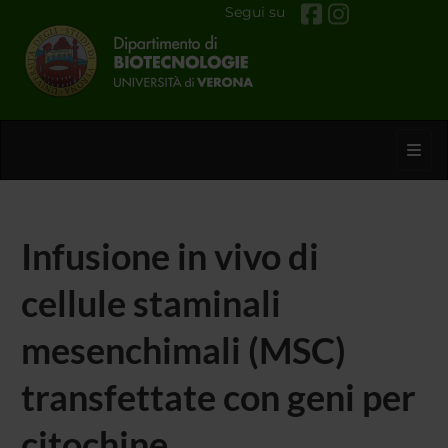
Segui su
Toggl
Infusione in vivo di
cellule staminali
mesenchimali (MSC)
transfettate con geni per
citochine