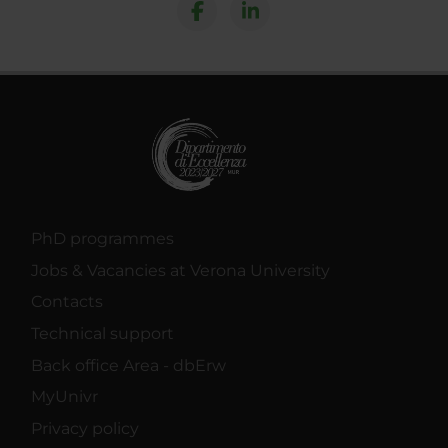
PhD programmes
Jobs & Vacancies at Verona University
Contacts
Technical support
Back office Area - dbErw
MyUnivr
Privacy policy