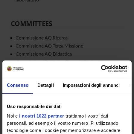
COMMITTEES
Commissione AQ Ricerca
Commissione AQ Terza Missione
Commissione AQ Didattica
Commissione Paritetica Docenti-Studenti
Commissione Internazionalizzazione
Commissione Orientamento
Consenso
Dettagli
Impostazioni degli annunci
In
STUDENT ADMINISTRATION
Uso responsabile dei dati
OFFICES
Noi e
i nostri 1022 partner
trattiamo i vostri dati
personali, ad esempio il vostro numero IP, utilizzando
Course administration office for Science and
tecnologie come i cookie per memorizzare e accedere
Engineering students