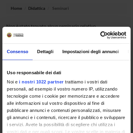
Home
Didattica
Seminari
Non è stato trovato alcun seminario relativo
all'insegnamento Biosintesi e maturazione delle proteine.
Consenso
Dettagli
Impostazioni degli annunci
In
OFFERTA FORMATIVA
CORSI DI STUDIO
Uso responsabile dei dati
Noi e
i nostri 1022 partner
trattiamo i vostri dati
DOTTORATI DI RICERCA E FORMAZIONE
personali, ad esempio il vostro numero IP, utilizzando
SUPERIORE
tecnologie come i cookie per memorizzare e accedere
alle informazioni sul vostro dispositivo al fine di
Contatti
pubblicare annunci e contenuti personalizzati, misurare
Persone
gli annunci e i contenuti, ricercare il pubblico e sviluppare
Luoghi
i servizi. Avete la possibilità di scegliere chi utilizza i
vostri dati e per quali scopi. Le vostre scelte in materia di