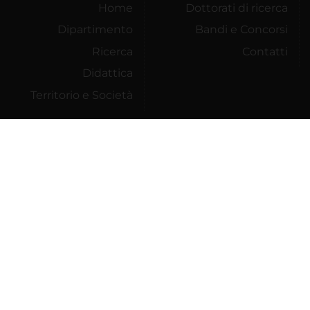
Home
Dottorati di ricerca
Dipartimento
Bandi e Concorsi
Ricerca
Contatti
Didattica
Territorio e Società