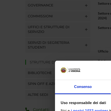
Settore 
GOVERNANCE
Settore 
COMMISSIONI
2024)
UFFICI E STRUTTURE DI
Settore 
SERVIZIO
SERVIZI DI SEGRETERIA
STUDENTI
Ufficio
Telefon
STRUTTURE DEL DIPARTIMENTO
E-mail
BIBLIOTECHE
SPIN OFF E AZIENDE
Consenso
ALTRE SEDI
Pres
Uso responsabile dei dati
Contatti
Noi e
i nostri 1022 partner
t