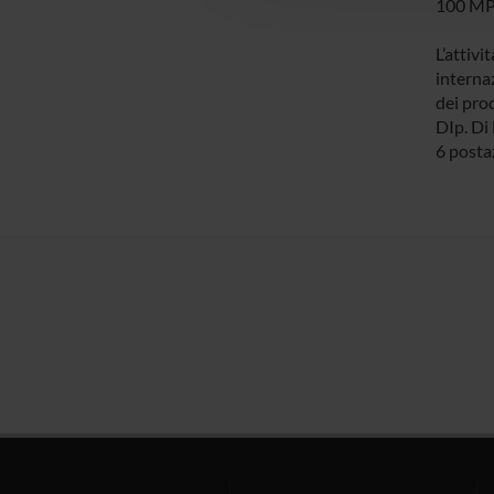
100 MPa
L’attivi
interna
dei prod
DIp. Di
6 postaz