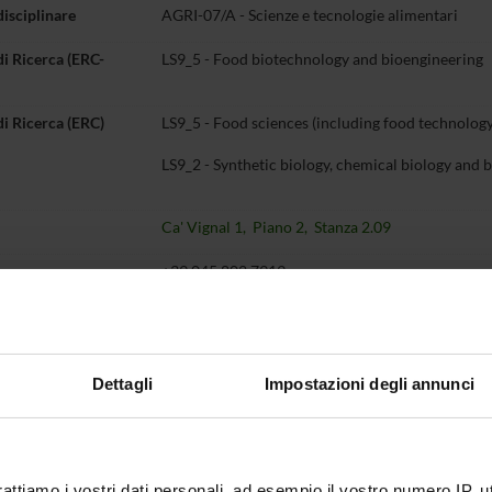
disciplinare
AGRI-07/A - Scienze e tecnologie alimentari
di Ricerca (ERC-
LS9_5 - Food biotechnology and bioengineering
di Ricerca (ERC)
LS9_5 - Food sciences (including food technology,
LS9_2 - Synthetic biology, chemical biology and 
Ca' Vignal 1, Piano 2, Stanza 2.09
o
+39 045 802 7919
fabio
favati
univr
it
Dettagli
Impostazioni degli annunci
Didattica
Terza missione
Ricerca
entazione
7
rattiamo i vostri dati personali, ad esempio il vostro numero IP, 