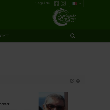
Segui su
TATTI
mentari