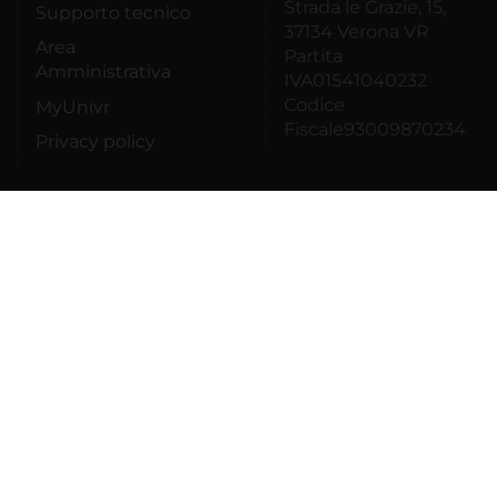
Strada le Grazie, 15,
Supporto tecnico
37134 Verona VR
Area
Partita
Amministrativa
IVA01541040232
Codice
MyUnivr
Fiscale93009870234
Privacy policy