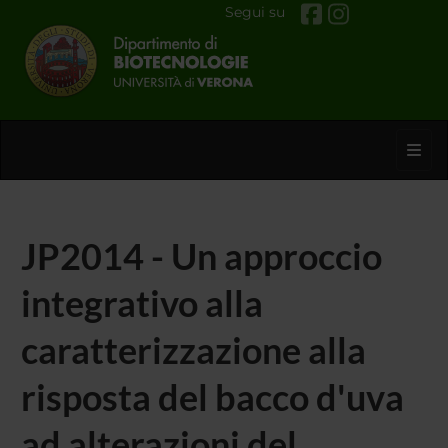
Segui su
Toggl
JP2014 - Un approccio
integrativo alla
caratterizzazione alla
risposta del bacco d'uva
ad alterazioni del