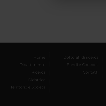
che hanno raccolto dal tuo uti
Home
Dottorati di ricerca
Dipartimento
Bandi e Concorsi
Ricerca
Contatti
Didattica
Territorio e Società