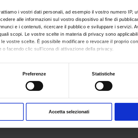
rattiamo i vostri dati personali, ad esempio il vostro numero IP, 
dere alle informazioni sul vostro dispositivo al fine di pubblica
nunci e i contenuti, ricercare il pubblico e sviluppare i servizi. A
r quali scopi. Le vostre scelte in materia di privacy sono applicabi
to le vostre scelte. È possibile modificare o revocare il proprio 
 o facendo clic sull'icona di attivazione della privacy.
mo anche:
oni sulla tua posizione geografica, con un'approssimazione di qu
Preferenze
Statistiche
spositivo, scansionandolo attivamente alla ricerca di caratteristich
aborati i tuoi dati personali e imposta le tue preferenze nella
s
consenso in qualsiasi momento dalla Dichiarazione sui cookie.
Accetta selezionati
nalizzare contenuti ed annunci, per fornire funzionalità dei socia
inoltre informazioni sul modo in cui utilizzi il nostro sito con i n
icità e social media, i quali potrebbero combinarle con altre inform