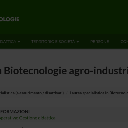
IDATTICA
TERRITORIO E SOCIETÀ
PERSONE
CON
n Biotecnologie agro-industri
ialistica (a esaurimento / disattivati)
Laurea specialistica in Biotecnol
NFORMAZIONI
perativa: Gestione didattica