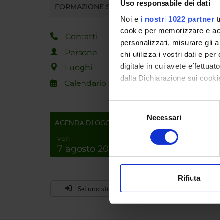
Uso responsabile dei dati
FORMAZIONE SUPERIORE
Noi e
i nostri 1022 partner
t
cookie per memorizzare e acce
Contatti
personalizzati, misurare gli an
Persone
chi utilizza i vostri dati e pe
digitale in cui avete effettua
Luoghi
dalla Dichiarazione sui cookie
Calendario
Con il tuo consenso, vorrem
Selezione
raccogliere informazi
Necessari
del
AGENDA DI OGGI
Identificare il tuo di
consenso
ven
digitali).
7 agosto 2026
Approfondisci come vengono el
modificare o ritirare il tuo 
Rifiuta
Utilizziamo i cookie per perso
Sei uno studente già iscritto?
nostro traffico. Condividiamo 
di analisi dei dati web, pubbl