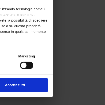
utilizzando tecnologie come i
re annunci e contenuti
vete la possibilità di scegliere
li solo su questa proprietà
consenso in qualsiasi momento
alche metro,
Marketing
e specifiche (impronte
ezione dettagli
. Puoi
Accetta tutti
l media e per analizzare il
ostri partner che si occupano
azioni che hai fornito loro o