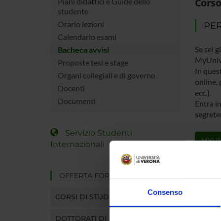
Corso
Piani didattici e Guide dello
studente
Orario lezioni
PER
Calendario esami
Se sei g
Bacheca avvisi
MyUniv
Proposte tesi e stage
In quest
Organi collegiali e di governo
online, 
Docenti
ecc.).
Documenti
Entra in
segreter
Servizio Studenti
MYUN
Internazionali
OFFERTA FORMATIVA
Consenso
CORSI DI STUDIO
DOTTORATI DI RICERCA E