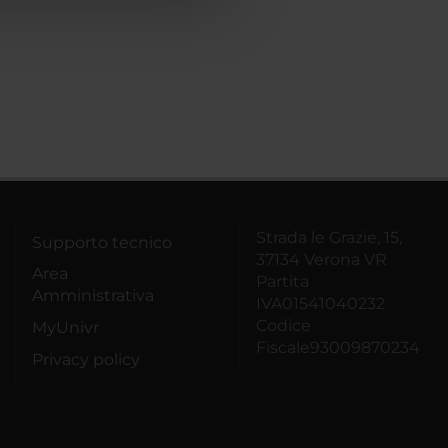
Strada le Grazie, 15,
Supporto tecnico
37134 Verona VR
Area
Partita
Amministrativa
IVA01541040232
Codice
MyUnivr
Fiscale93009870234
Privacy policy