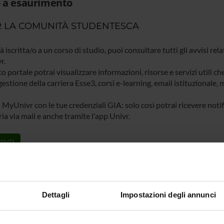
 a esaurimento
 LA COMUNITÀ STUDENTESCA
ià iscritta/o a un corso di studio, puoi consultare tutti gli avvisi rela
r.
o portale potrai visualizzare informazioni, risorse e servizi utili ch
gestione della carriera Esse3, corsi e-learning, email istituzionale
 MyUnivr con le tue credenziali GIA: solo così potrai ricevere notific
ia via mail e anche tramite l'app Univr.
IVR
Dettagli
Impostazioni degli annunci