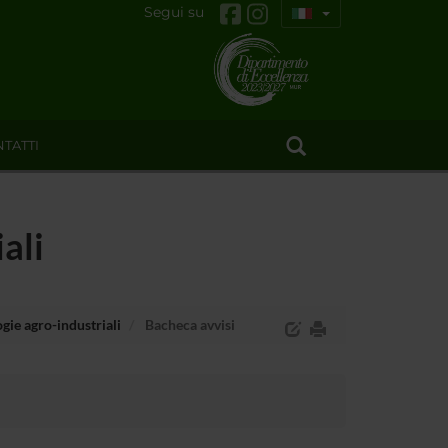
Segui su
TATTI
ali
ogie agro-industriali
Bacheca avvisi