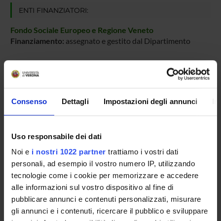
ENTI FINANZIATORI:
Fondo Sociale Europeo e Regione Veneto
Finanziamento:
assegnato e gestito dal Dipartimento
PARTECIPANTI AL PROGETTO
Consenso
Dettagli
Impostazioni degli annunci
In
Adolfo Speghini
Professore ordinario
Uso responsabile dei dati
Noi e
i nostri 1022 partner
trattiamo i vostri dati
AREE DI RICERCA COINVOLTE DAL PROGETTO
personali, ad esempio il vostro numero IP, utilizzando
Inorganic & Nuclear
tecnologie come i cookie per memorizzare e accedere
alle informazioni sul vostro dispositivo al fine di
Chimica sintetica e materiali
pubblicare annunci e contenuti personalizzati, misurare
New materials: oxides, alloys, composite, organic-inorganic h
gli annunci e i contenuti, ricercare il pubblico e sviluppare