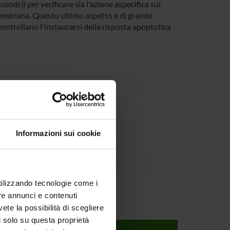
ndri) per verificare sia l'azione aspecifica sul
i membrana. Questo ultimo aspetto è di grande
ontrollano l'instaurarsi della risposta apoptotica
partment
eneo per la Ricerca Scientifica
Informazioni sui cookie
utilizzando tecnologie come i
re annunci e contenuti
vete la possibilità di scegliere
li solo su questa proprietà