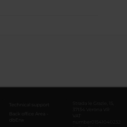
Strada le Grazie, 15,
Technical support
37134 Verona VR
Back office Area -
VAT
dbErw
number01541040232