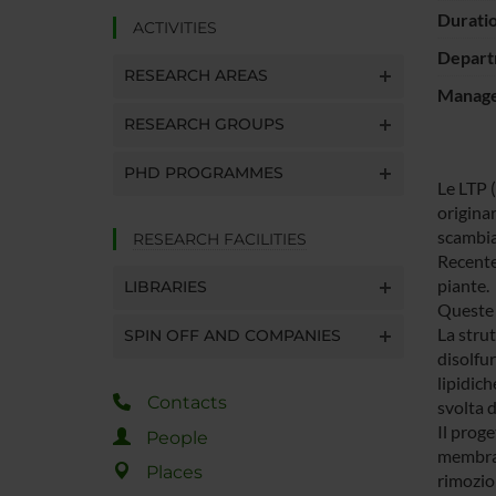
Durati
ACTIVITIES
Depart
RESEARCH AREAS
Manager
RESEARCH GROUPS
PHD PROGRAMMES
Le LTP (
originar
scambiat
RESEARCH FACILITIES
Recente
piante.
LIBRARIES
Queste p
La stru
SPIN OFF AND COMPANIES
disolfur
lipidich
Contacts
svolta 
Il proge
People
membrane
Places
rimozio