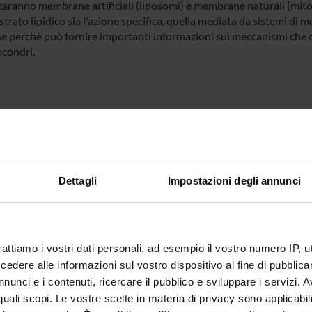
zzaranno membrane artificiali (liposomi) e membrane naturali (mitoco
strato lipidico sia l'azione specifica, quella mediata da sistemi d
se perchè può fornire importanti informazioni sui meccanismi che c
ocondri.
NSORS:
Funds:
assigned and managed by the de
Syllabus:
RICATENEO - Finanziamenti d'At
Dettagli
Impostazioni degli annunci
ECT PARTICIPANTS
rattiamo i vostri dati personali, ad esempio il vostro numero IP, 
o Crimi
Associate Professor
dere alle informazioni sul vostro dispositivo al fine di pubblica
nunci e i contenuti, ricercare il pubblico e sviluppare i servizi. A
r quali scopi. Le vostre scelte in materia di privacy sono applicabi
RCH AREAS INVOLVED IN THE PROJECT