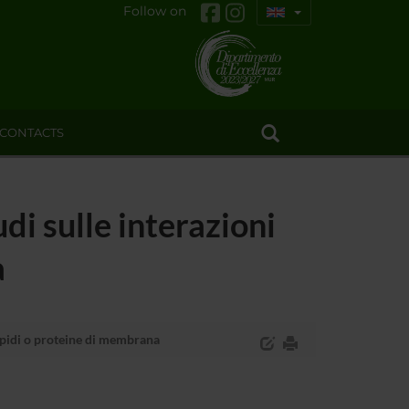
Follow on
CONTACTS
di sulle interazioni
a
lipidi o proteine di membrana