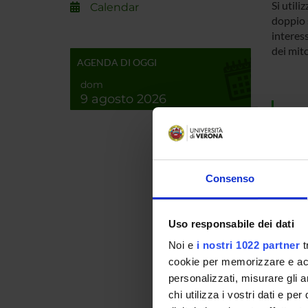
Si utili
Calendar
doppio 
interes
dei mit
AGENDA DI OGGI
dom
9 agosto 2026
SPO
Ateneo
Consenso
PROJ
Uso responsabile dei dati
Noi e
i nostri 1022 partner
t
Massim
cookie per memorizzare e acce
personalizzati, misurare gli an
chi utilizza i vostri dati e pe
RESEA