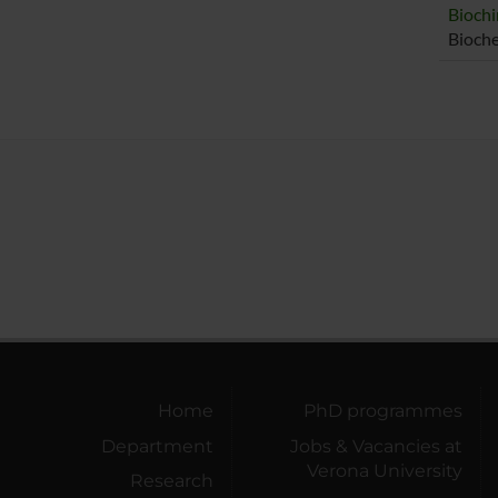
Biochi
Bioche
Home
PhD programmes
Department
Jobs & Vacancies at
Verona University
Research