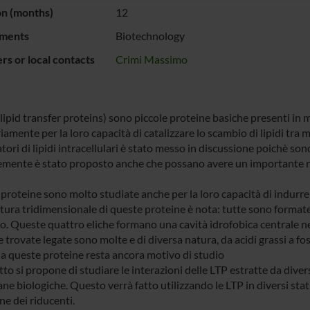
on (months)
12
ments
Biotechnology
s or local contacts
Crimi Massimo
lipid transfer proteins) sono piccole proteine basiche presenti in mo
iamente per la loro capacità di catalizzare lo scambio di lipidi tra 
ori di lipidi intracellulari è stato messo in discussione poichè son
mente è stato proposto anche che possano avere un importante ruo
roteine sono molto studiate anche per la loro capacità di indurre f
ttura tridimensionale di queste proteine è nota: tutte sono format
o. Queste quattro eliche formano una cavità idrofobica centrale nel
e trovate legate sono molte e di diversa natura, da acidi grassi a fos
da queste proteine resta ancora motivo di studio
tto si propone di studiare le interazioni delle LTP estratte da diver
 biologiche. Questo verrà fatto utilizzando le LTP in diversi stati, 
ne dei riducenti.