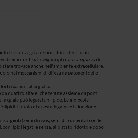
lti tessuti vegetali; sono state identificate
membrane in vitro. In seguito, il ruolo proposto di
o state trovate anche nell'ambiente extracellulare.
lo nei meccanismi di difesa da patogeni delle
orti reazioni allergiche.
e da quattro alfa-eliche tenute assieme da ponti
la quale può legarsi un lipide. Le molecole
folipidi. Il ruolo di questo legame e la funzione
si sorgenti (semi di mais, semi di frumento) con le
con lipidi legati e senza, allo stato ridotto e dopo