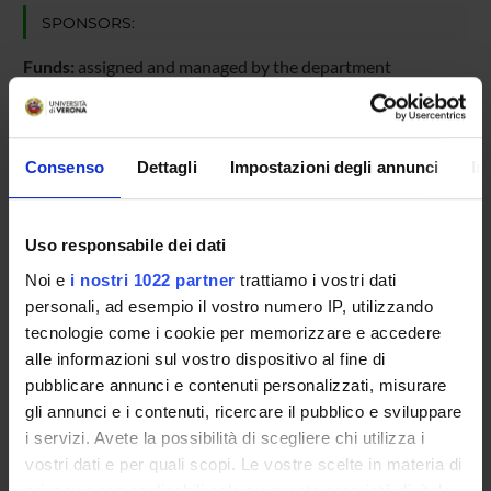
SPONSORS:
Funds:
assigned and managed by the department
PROJECT PARTICIPANTS
Consenso
Dettagli
Impostazioni degli annunci
In
Massimo Delledonne
Full Professor
Uso responsabile dei dati
Noi e
i nostri 1022 partner
trattiamo i vostri dati
personali, ad esempio il vostro numero IP, utilizzando
RESEARCH AREAS INVOLVED IN THE PROJECT
tecnologie come i cookie per memorizzare e accedere
Viticoltura ed enologia
alle informazioni sul vostro dispositivo al fine di
Genomics, comparative genomics, functional genomics
pubblicare annunci e contenuti personalizzati, misurare
gli annunci e i contenuti, ricercare il pubblico e sviluppare
i servizi. Avete la possibilità di scegliere chi utilizza i
vostri dati e per quali scopi. Le vostre scelte in materia di
privacy sono applicabili solo su questa proprietà digitale