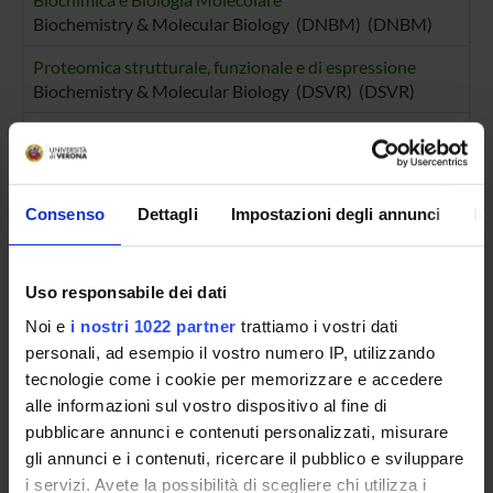
Biochemistry & Molecular Biology (DNBM) (DNBM)
Proteomica strutturale, funzionale e di espressione
Biochemistry & Molecular Biology (DSVR) (DSVR)
Biochimica e Biologia Molecolare
Biochemistry & Molecular Biology (DSVR)
Biomedicina
Consenso
Dettagli
Impostazioni degli annunci
In
Uso responsabile dei dati
SECTIONS
Noi e
i nostri 1022 partner
trattiamo i vostri dati
Biological Chemistry Section
personali, ad esempio il vostro numero IP, utilizzando
tecnologie come i cookie per memorizzare e accedere
PUBLICATIONS
alle informazioni sul vostro dispositivo al fine di
TITLE
pubblicare annunci e contenuti personalizzati, misurare
gli annunci e i contenuti, ricercare il pubblico e sviluppare
Biochemical and bioinformatic studies of mutations of resid
i servizi. Avete la possibilità di scegliere chi utilizza i