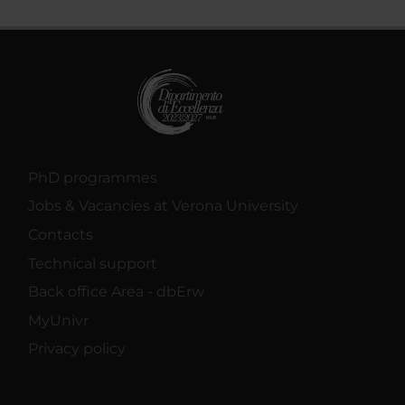
PhD programmes
Jobs & Vacancies at Verona University
Contacts
Technical support
Back office Area - dbErw
MyUnivr
Privacy policy