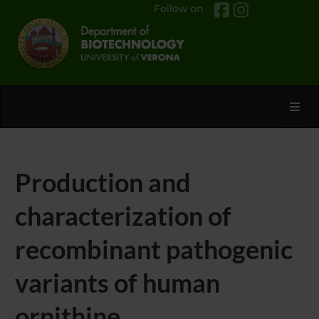
Follow on
Toggl
Production and
characterization of
recombinant pathogenic
variants of human
ornithine