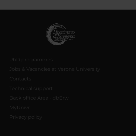
PhD programmes
Jobs & Vacancies at Verona University
Contacts
Technical support
Back office Area - dbErw
MyUnivr
Privacy policy