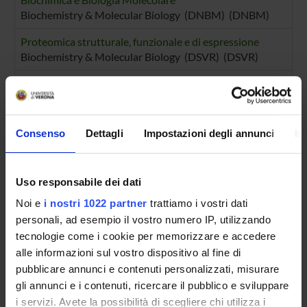
Biochemistry & Molecular Biology (DNBM) (DNBM)
Proteomica strutturale, funzionale e di espressione
Biochemistry & Molecular Biology (DSVR) (DSVR)
Biochimica e Biologia Molecolare
Biochemistry & Molecular Biology (DSVR)
Biomedicina
Consenso
Dettagli
Impostazioni degli annunci
In
Uso responsabile dei dati
SECTIONS
Noi e
i nostri 1022 partner
trattiamo i vostri dati
Biological Chemistry Section
personali, ad esempio il vostro numero IP, utilizzando
tecnologie come i cookie per memorizzare e accedere
PUBLICATIONS
alle informazioni sul vostro dispositivo al fine di
TITLE
pubblicare annunci e contenuti personalizzati, misurare
gli annunci e i contenuti, ricercare il pubblico e sviluppare
Biochemical and bioinformatic studies of mutations of resid
i servizi. Avete la possibilità di scegliere chi utilizza i