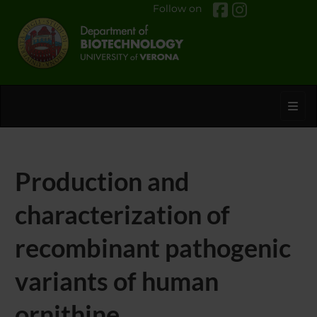
Follow on
Toggl
Production and
characterization of
recombinant pathogenic
variants of human
ornithine