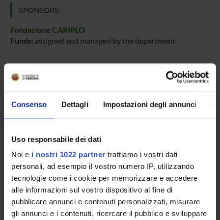
SPONSORS:
Fondazione CARIPLO
Funds:
assigned and managed by the department
PROJECT PARTICIPANTS
Massimo Delledonne
Consenso
Dettagli
Impostazioni degli annunci
In
Full Professor
Marta Paterno
Uso responsabile dei dati
Marzia Rossato
Noi e
i nostri 1022 partner
trattiamo i vostri dati
Associate Professor
personali, ad esempio il vostro numero IP, utilizzando
tecnologie come i cookie per memorizzare e accedere
alle informazioni sul vostro dispositivo al fine di
RESEARCH AREAS INVOLVED IN THE PROJECT
pubblicare annunci e contenuti personalizzati, misurare
gli annunci e i contenuti, ricercare il pubblico e sviluppare
Viticoltura ed enologia