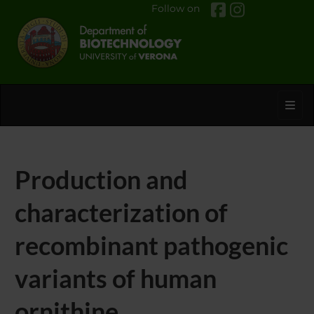
Follow on
Toggl
Production and
characterization of
recombinant pathogenic
variants of human
ornithine