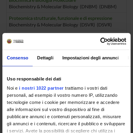
Biochemistry & Molecular Biology (DNBM) (DNBM)
Proteomica strutturale, funzionale e di espressione
Biochemistry & Molecular Biology (DSVR) (DSVR)
Biochimica e Biologia Molecolare
Biochemistry & Molecular Biology (DSVR)
Biomedicina
Consenso
Dettagli
Impostazioni degli annunci
In
Uso responsabile dei dati
SECTIONS
Noi e
i nostri 1022 partner
trattiamo i vostri dati
Biological Chemistry Section
personali, ad esempio il vostro numero IP, utilizzando
tecnologie come i cookie per memorizzare e accedere
PUBLICATIONS
alle informazioni sul vostro dispositivo al fine di
TITLE
pubblicare annunci e contenuti personalizzati, misurare
gli annunci e i contenuti, ricercare il pubblico e sviluppare
Biochemical and bioinformatic studies of mutations of resid
i servizi. Avete la possibilità di scegliere chi utilizza i