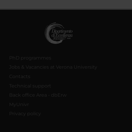
PhD programmes
Jobs & Vacancies at Verona University
Contacts
Technical support
Back office Area - dbErw
MyUnivr
Privacy policy