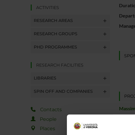
Durati
ACTIVITIES
Depart
RESEARCH AREAS
Manager
RESEARCH GROUPS
PHD PROGRAMMES
SPO
RESEARCH FACILITIES
LIBRARIES
SPIN OFF AND COMPANIES
PROJ
Massim
Contacts
People
Places
RESEA