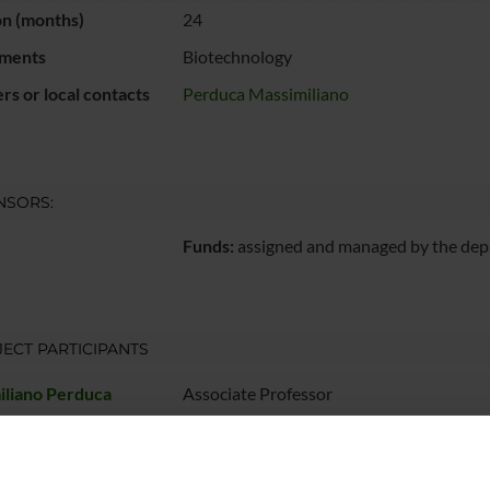
on (months)
24
ments
Biotechnology
s or local contacts
Perduca Massimiliano
NSORS:
Funds:
assigned and managed by the de
ECT PARTICIPANTS
iliano Perduca
Associate Professor
RCH AREAS INVOLVED IN THE PROJECT