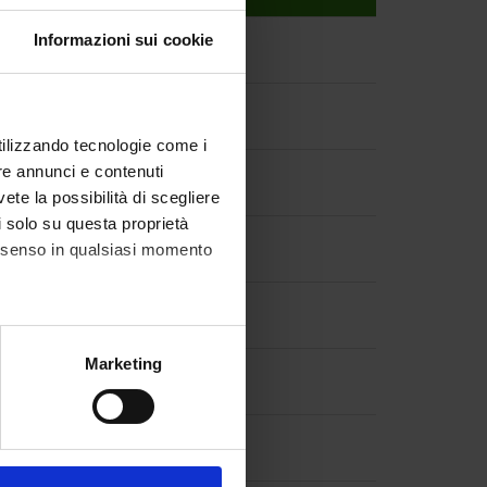
Informazioni sui cookie
utilizzando tecnologie come i
re annunci e contenuti
vete la possibilità di scegliere
li solo su questa proprietà
consenso in qualsiasi momento
alche metro,
Marketing
e specifiche (impronte
ezione dettagli
. Puoi