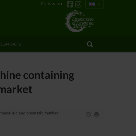
Follow on
CONTACTS
hine containing
 market
rmaceutic and cosmetic market