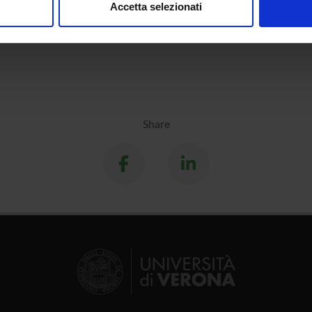
Accetta selezionati
mica e Biologia Molecolare
nalizzare contenuti ed annunci, per fornire funzionalità dei socia
mistry & Molecular Biology (DSVR)
inoltre informazioni sul modo in cui utilizzi il nostro sito con i n
icità e social media, i quali potrebbero combinarle con altre inform
lizzo dei loro servizi.
Share