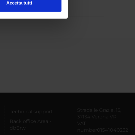
Accetta tutti
l media e per analizzare il
ostri partner che si occupano
azioni che hai fornito loro o
Strada le Grazie, 15,
Technical support
37134 Verona VR
Back office Area -
VAT
dbErw
number01541040232