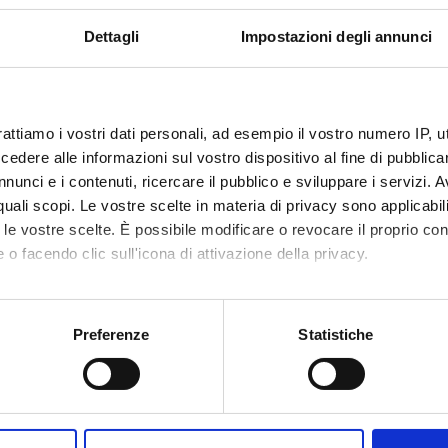
mica strutturale, funzionale e di espressione
Dettagli
Impostazioni degli annunci
mistry & Molecular Biology (DBT)
mica e Biologia Molecolare
mistry & Molecular Biology (DBT) (DBT)
rattiamo i vostri dati personali, ad esempio il vostro numero IP, 
mica strutturale, funzionale e di espressione
dere alle informazioni sul vostro dispositivo al fine di pubblica
emistry & Molecular Biology (DM) (DM)
nunci e i contenuti, ricercare il pubblico e sviluppare i servizi. A
r quali scopi. Le vostre scelte in materia di privacy sono applicabi
mica e Biologia Molecolare
to le vostre scelte. È possibile modificare o revocare il proprio 
emistry & Molecular Biology (DM) (DM)
 o facendo clic sull'icona di attivazione della privacy.
mica strutturale, funzionale e di espressione
emistry & Molecular Biology (DNBM) (DNBM)
mo anche:
oni sulla tua posizione geografica, con un'approssimazione di qu
Preferenze
Statistiche
mica e Biologia Molecolare
spositivo, scansionandolo attivamente alla ricerca di caratteristich
emistry & Molecular Biology (DNBM) (DNBM)
mica strutturale, funzionale e di espressione
aborati i tuoi dati personali e imposta le tue preferenze nella
s
mistry & Molecular Biology (DSVR) (DSVR)
consenso in qualsiasi momento dalla Dichiarazione sui cookie.