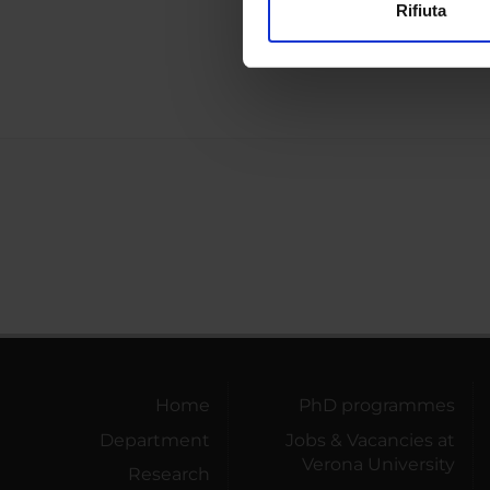
Rifiuta
Biochi
Utilizziamo i cookie per perso
Bioche
nostro traffico. Condividiamo 
di analisi dei dati web, pubbl
che hanno raccolto dal tuo uti
Home
PhD programmes
Department
Jobs & Vacancies at
Verona University
Research