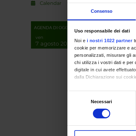
Calendar
Proteo
Consenso
Bioche
AGENDA DI OGGI
Biochi
Uso responsabile dei dati
Bioche
ven
Noi e
i nostri 1022 partner
t
7 agosto 2026
Proteo
cookie per memorizzare e acce
Bioch
personalizzati, misurare gli an
chi utilizza i vostri dati e pe
Biochi
digitale in cui avete effettua
Bioch
dalla Dichiarazione sui cookie
Proteo
Bioch
Con il tuo consenso, vorrem
Selezione
raccogliere informazi
Necessari
del
Biochi
Identificare il tuo di
consenso
Bioch
digitali).
Proteo
Approfondisci come vengono el
Bioche
modificare o ritirare il tuo 