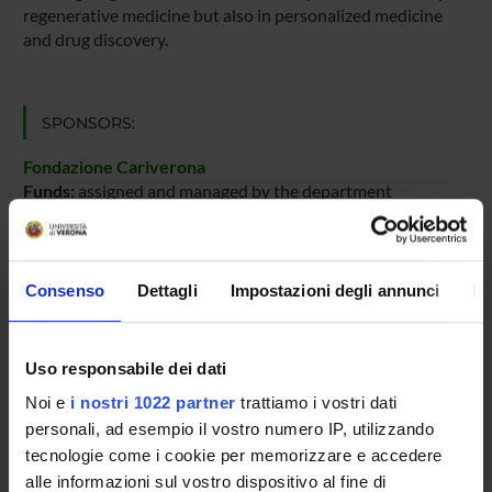
regenerative medicine but also in personalized medicine
and drug discovery.
SPONSORS:
Fondazione Cariverona
Funds:
assigned and managed by the department
PROJECT PARTICIPANTS
Consenso
Dettagli
Impostazioni degli annunci
In
Juliana Haydee Enrique Steinberg
Daniele Guardavaccaro
Uso responsabile dei dati
Full Professor
Noi e
i nostri 1022 partner
trattiamo i vostri dati
personali, ad esempio il vostro numero IP, utilizzando
Angela Lauriola
tecnologie come i cookie per memorizzare e accedere
Temporary Assistant Professor
alle informazioni sul vostro dispositivo al fine di