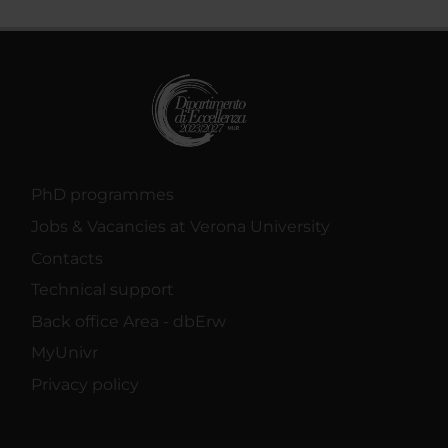
PhD programmes
Jobs & Vacancies at Verona University
Contacts
Technical support
Back office Area - dbErw
MyUnivr
Privacy policy