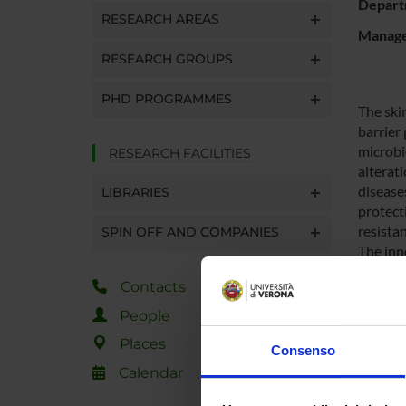
Depart
RESEARCH AREAS
Manager
RESEARCH GROUPS
PHD PROGRAMMES
The skin
barrier
microbio
RESEARCH FACILITIES
alterat
disease
LIBRARIES
protecti
resista
SPIN OFF AND COMPANIES
The inno
L.ferme
Contacts
of homeo
company
People
the effe
Places
molecul
Consenso
methodo
Calendar
applica