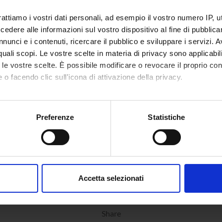
metry as provided in this project) for determining qualitative and
ogical field.
rattiamo i vostri dati personali, ad esempio il vostro numero IP, 
dere alle informazioni sul vostro dispositivo al fine di pubblica
nunci e i contenuti, ricercare il pubblico e sviluppare i servizi. A
NSORS:
r quali scopi. Le vostre scelte in materia di privacy sono applicabi
to le vostre scelte. È possibile modificare o revocare il proprio 
Funds:
assigned and managed by the de
 o facendo clic sull'icona di attivazione della privacy.
mo anche:
ECT PARTICIPANTS
oni sulla tua posizione geografica, con un'approssimazione di qu
Preferenze
Statistiche
spositivo, scansionandolo attivamente alla ricerca di caratteristich
 Brandi
Temporary Assistant
Daniela 
Professor
aborati i tuoi dati personali e imposta le tue preferenze nella
s
consenso in qualsiasi momento dalla Dichiarazione sui cookie.
Accetta selezionati
nalizzare contenuti ed annunci, per fornire funzionalità dei socia
inoltre informazioni sul modo in cui utilizzi il nostro sito con i n
icità e social media, i quali potrebbero combinarle con altre inform
Share