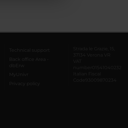
Strada le Grazie, 15,
Technical support
37134 Verona VR
Back office Area -
VAT
dbErw
number01541040232
Italian Fiscal
MyUnivr
Code93009870234
Privacy policy