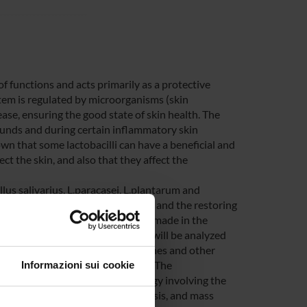
 of functions and acts primarily as a protective
tem is regulated by microorganisms (skin
ase, ensuring the good state of skin health. The
wounds and during certain inflammatory skin
own that some lactobacilli can have a beneficial and
ct the skin, and also that they affect the
llus salivarius, L.paracasei, L.plantarum and
l use that promotes wound healing and the restoring
ulation of bioactive spray will be made in the
ometry Lab. (Dep. Biotechnology) will be analyzed
tion, migration, secretion of cytokines and other
vity) alone and/or in co-culture. The
Informazioni sui cookie
alytical chemistry and microbiology involving the
py, chromatography, electrophoresis, and mass