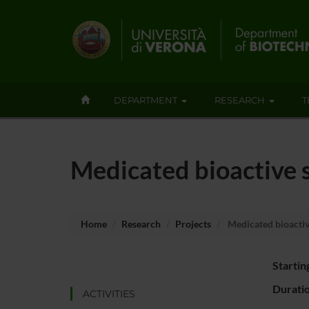
DEPARTMENT
RESEARCH
T
Medicated bioactive s
Home
Research
Projects
Medicated bioactive
Startin
Durati
ACTIVITIES