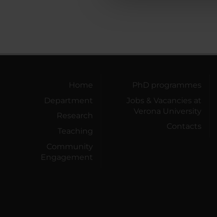
che hanno raccolto dal tuo uti
Home
PhD programmes
Department
Jobs & Vacancies at
Verona University
Research
Contacts
Teaching
Community
Engagement