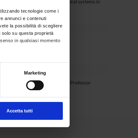
 quantitative composition of chemical systems in
utilizzando tecnologie come i
re annunci e contenuti
vete la possibilità di scegliere
li solo su questa proprietà
consenso in qualsiasi momento
partment
alche metro,
Marketing
e specifiche (impronte
Cecconi
Associate Professor
ezione dettagli
. Puoi
Accetta tutti
l media e per analizzare il
ostri partner che si occupano
azioni che hai fornito loro o