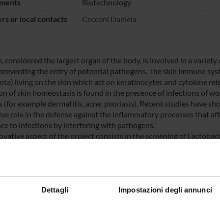
ments
Biotechnology
s or local contacts
Cecconi Daniela
, considered the largest organ of the body, is involved in a variety
 preventing the entry of potential pathogens. The skin immune sys
ta) living on the skin which act on keratinocytes and cytokine rele
ion of skin homeostasis is found in the presence of infections of 
s (for example dermatitis, acne, psoriasis). Recent studies have sh
ve role in the defense against the inflammatory processes that affe
nce to infections by interfering with pathogens.
vative aspect of the project consists in the screening of Lactobaci
ntum in order to use them in the production of a spray for topica
stasis in skin disorders. The selection of lactobacilli and the form
 (Sintal Dietetics s.r.l.), while in the Proteomics and Mass Spectr
cts of lactobacilli on keratinocytes (re-epithelialization, prolifera
es involved in wound healing) and on pathogens (antimicrobial acti
Dettagli
Impostazioni degli annunci
logical used will be those typical of proteomics, biochemistry, an
tion of instrumental techniques and methods (such as spectrosco