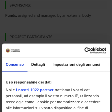
SPONSORS:
Funds:
assigned and managed by an external body
PROJECT PARTICIPANTS
Simonetta Friso
Full Professor
Silvia Udali
Consenso
Dettagli
Impostazioni degli annunci
In
Scholarship holder
Uso responsabile dei dati
RESEARCH AREAS INVOLVED IN THE PROJECT
Noi e
i nostri 1022 partner
trattiamo i vostri dati
personali, ad esempio il vostro numero IP, utilizzando
Biologia cellulare, Biologia dello sviluppo e rigenerazione cel
tecnologie come i cookie per memorizzare e accedere
Cell genetics
alle informazioni sul vostro dispositivo al fine di