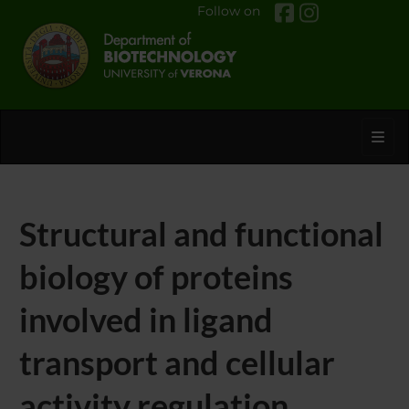
Follow on
Toggl
Structural and functional
biology of proteins
involved in ligand
transport and cellular
activity regulation