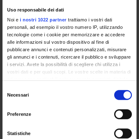
Biochimica e Biologia Molecolare
Uso responsabile dei dati
Biochemistry & Molecular Biology (DBT) (DBT)
Noi e
i nostri 1022 partner
trattiamo i vostri dati
Proteomica strutturale, funzionale e di espressione
personali, ad esempio il vostro numero IP, utilizzando
Biochemistry & Molecular Biology (DM) (DM)
tecnologie come i cookie per memorizzare e accedere
alle informazioni sul vostro dispositivo al fine di
Biochimica e Biologia Molecolare
pubblicare annunci e contenuti personalizzati, misurare
Biochemistry & Molecular Biology (DM) (DM)
gli annunci e i contenuti, ricercare il pubblico e sviluppare
Proteomica strutturale, funzionale e di espressione
i servizi. Avete la possibilità di scegliere chi utilizza i
Biochemistry & Molecular Biology (DNBM) (DNBM)
vostri dati e per quali scopi. Le vostre scelte in materia di
privacy sono applicabili solo su questa proprietà digitale
Biochimica e Biologia Molecolare
in cui avete effettuato le vostre scelte. È possibile
Selezione
Biochemistry & Molecular Biology (DNBM) (DNBM)
modificare o revocare il proprio consenso in qualsiasi
Necessari
del
momento dalla Dichiarazione sui cookie o facendo clic
Proteomica strutturale, funzionale e di espressione
consenso
Biochemistry & Molecular Biology (DSVR) (DSVR)
sull'icona di attivazione della privacy.
Preferenze
Biochimica e Biologia Molecolare
Con il tuo consenso, vorremmo anche:
Biochemistry & Molecular Biology (DSVR)
raccogliere informazioni sulla tua posizione
Statistiche