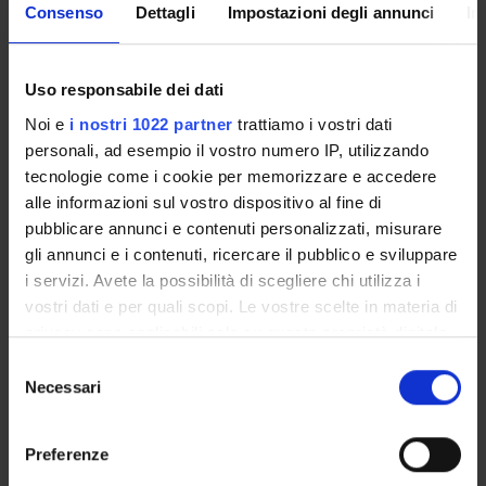
Consenso
Dettagli
Impostazioni degli annunci
In
Ministero dell'Istruzione dell'Università e della Ricerca
Funds:
assigned and managed by the department
Syllabus:
COFIN - Progetti di Ricerca di Interesse
Nazionale
Uso responsabile dei dati
Noi e
i nostri 1022 partner
trattiamo i vostri dati
personali, ad esempio il vostro numero IP, utilizzando
tecnologie come i cookie per memorizzare e accedere
PROJECT PARTICIPANTS
alle informazioni sul vostro dispositivo al fine di
Martina Dal Bosco
pubblicare annunci e contenuti personalizzati, misurare
gli annunci e i contenuti, ricercare il pubblico e sviluppare
Marta Vittoria Menegazzi
i servizi. Avete la possibilità di scegliere chi utilizza i
Associate Professor
vostri dati e per quali scopi. Le vostre scelte in materia di
privacy sono applicabili solo su questa proprietà digitale
in cui avete effettuato le vostre scelte. È possibile
Selezione
RESEARCH AREAS INVOLVED IN THE PROJECT
modificare o revocare il proprio consenso in qualsiasi
Necessari
del
momento dalla Dichiarazione sui cookie o facendo clic
consenso
Proteomica strutturale, funzionale e di espressione
sull'icona di attivazione della privacy.
Biochemistry & Molecular Biology (DBT)
Preferenze