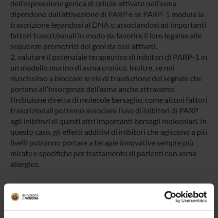
dell’espressione genica di cellule attivate nell’asma
dipendono dall’attivazione di PARP e se PARP-1 modula la
trascrizione legandosi al DNA o associandosi ad importanti
fattori trascrizionali in modo da favorire il loro legame alle
sequenze promotrici dei geni da essi attivati.
2. valutare il potenziale terapeutico di inibitori di PARP-1 in
un modello murino di asma cronico. Inoltre, se noi
riuscissimo a bloccare le vie di trasduzione del segnale che
portano all’insorgenza dell’asma anche attraverso
l’inibizione diretta di molecole bersaglio, come alcuni fattori
trascrizionali potremo associare l’uso di inibitori di PARP
agli inibitori di questi altri importanti bersagli molecolari. In
questo caso, gli effetti additivi di inibitori che agiscono a più
livelli potranno portare a terapie innovative sempre più
mirate e specifiche per trattamento di pazienti con asma
allergico.
SPONSORS: