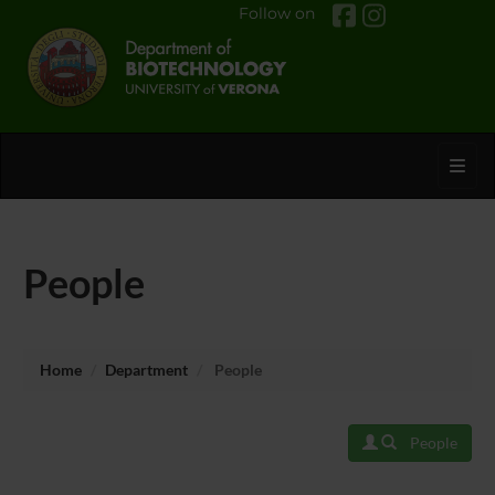
Follow on
Toggl
People
Home
Department
People
People