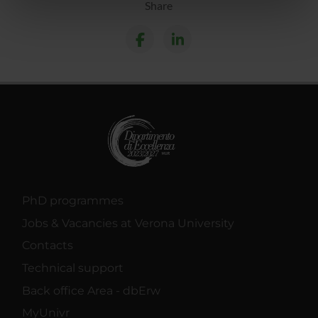
Share
nostri partner che si occupano di analisi dei dati web,
pubblicità e social media, i quali potrebbero combinarle
con altre informazioni che hai fornito loro o che hanno
raccolto dal tuo utilizzo dei loro servizi.
PhD programmes
Jobs & Vacancies at Verona University
Contacts
Technical support
Back office Area - dbErw
MyUnivr