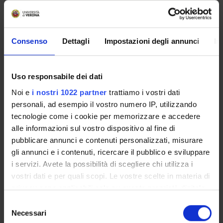
search
Consenso
Dettagli
Impostazioni degli annunci
In
No-one is present.
Uso responsabile dei dati
Noi e
i nostri 1022 partner
trattiamo i vostri dati
personali, ad esempio il vostro numero IP, utilizzando
tecnologie come i cookie per memorizzare e accedere
ORGANISATION
alle informazioni sul vostro dispositivo al fine di
pubblicare annunci e contenuti personalizzati, misurare
GOVERNANCE
gli annunci e i contenuti, ricercare il pubblico e sviluppare
COMMITTEES
i servizi. Avete la possibilità di scegliere chi utilizza i
vostri dati e per quali scopi. Le vostre scelte in materia di
DEPARTMENT ADMINISTRATION OFFICES
privacy sono applicabili solo su questa proprietà digitale
in cui avete effettuato le vostre scelte. È possibile
Selezione
STUDENT ADMINISTRATION OFFICES
modificare o revocare il proprio consenso in qualsiasi
Necessari
del