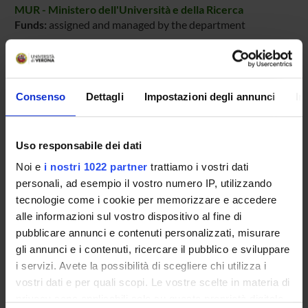
MUR - Ministero dell'Università e della Ricerca
Funds:
assigned and managed by the department
PROJECT PARTICIPANTS
Consenso
Dettagli
Impostazioni degli annunci
In
Roberto Fiammengo
Associate Professor
Uso responsabile dei dati
Noi e
i nostri 1022 partner
trattiamo i vostri dati
RESEARCH AREAS INVOLVED IN THE PROJECT
personali, ad esempio il vostro numero IP, utilizzando
tecnologie come i cookie per memorizzare e accedere
Chimica sintetica e materiali
alle informazioni sul vostro dispositivo al fine di
Surface modification
pubblicare annunci e contenuti personalizzati, misurare
gli annunci e i contenuti, ricercare il pubblico e sviluppare
i servizi. Avete la possibilità di scegliere chi utilizza i
vostri dati e per quali scopi. Le vostre scelte in materia di
privacy sono applicabili solo su questa proprietà digitale
ACTIVITIES