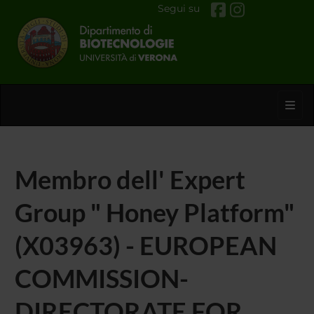
Segui su
Toggl
Membro dell' Expert
Group " Honey Platform"
(X03963) - EUROPEAN
COMMISSION-
DIRECTORATE FOR