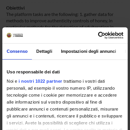
Obiettivi
The platform tasks are the following: 1. gather data for
methods to improve authenticity controls of honey, in
particular methods for the detection of adulteration in
honey, with a view to possibly harmonising them; 2. provide
recommendations for a Union traceability system, with a
view to tracing the honey back to the harvesting producer
Consenso
Dettagli
Impostazioni degli annunci
In
or importer; 3. provide recommendations on the possible
need to update the composition criteria and other quality
parameters laid down in this Directive; 4. p
Uso responsabile dei dati
Aree scientifiche coinvolte
Noi e
i nostri 1022 partner
trattiamo i vostri dati
AREA MIN. 03 - Scienze chimiche
personali, ad esempio il vostro numero IP, utilizzando
Categoria prevalente
tecnologie come i cookie per memorizzare e accedere
Partecipazione a comitati per la definizione di standard e
alle informazioni sul vostro dispositivo al fine di
norme tecniche: Partecipazione a comitati per la
pubblicare annunci e contenuti personalizzati, misurare
definizione di standard e norme tecniche
gli annunci e i contenuti, ricercare il pubblico e sviluppare
i servizi. Avete la possibilità di scegliere chi utilizza i
vostri dati e per quali scopi. Le vostre scelte in materia di