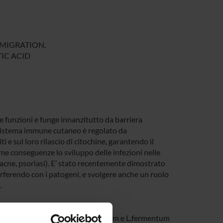
 MIGRATION,
IC ACID
te funzioni e funge innanzitutto da barriera
l sistema immune cutaneo è regolato da
i e sul loro rilascio di citochine, garantendo il
ome conseguenze lo sviluppo delle infezioni nelle
, acne, psoriasi). E’ stato recentemente dimostrato
terferendo con i patogeni, e svolgere anche un ruolo
.
 salivarius, L.paracasei, L.plantarum e L.fermentum