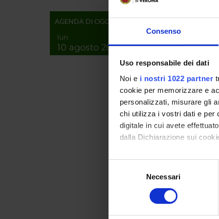
al fine 
dell’ome
AGENDA DI OGGI
Consenso
lun
PROCE
10 agosto 2026
La selez
mentre n
Uso responsabile dei dati
sui cher
Noi e
i nostri 1022 partner
t
cicatriz
cookie per memorizzare e acce
saranno 
personalizzati, misurare gli an
l’applic
determi
chi utilizza i vostri dati e pe
digitale in cui avete effettua
MAIN 
dalla Dichiarazione sui cookie
Sintal Di
Con il tuo consenso, vorrem
Selezione
raccogliere informazi
Necessari
del
ENTI
Identificare il tuo di
consenso
digitali).
Approfondisci come vengono el