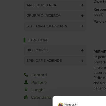
Diparti
AREE DI RICERCA
Respons
locali)
GRUPPI DI RICERCA
Parole 
DOTTORATI DI RICERCA
STRUTTURE
BIBLIOTECHE
PREME
La pelle
SPIN OFF E AZIENDE
protett
microrga
buon sta
Contatti
ferite e
Persone
che alcu
benefico
Luoghi
Calendario
OBIETT
L’aspett