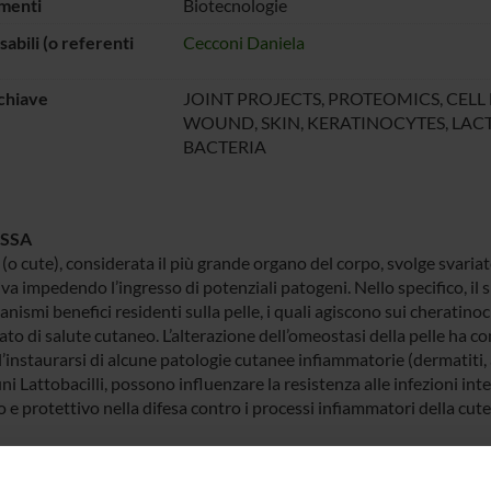
menti
Biotecnologie
abili (o referenti
Cecconi Daniela
chiave
JOINT PROJECTS, PROTEOMICS, CELL
WOUND, SKIN, KERATINOCYTES, LACT
BACTERIA
SSA
 (o cute), considerata il più grande organo del corpo, svolge svaria
iva impedendo l’ingresso di potenziali patogeni. Nello specifico, i
nismi benefici residenti sulla pelle, i quali agiscono sui cheratinocit
to di salute cutaneo. L’alterazione dell’omeostasi della pelle ha c
 l’instaurarsi di alcune patologie cutanee infiammatorie (dermatiti
ni Lattobacilli, possono influenzare la resistenza alle infezioni in
 e protettivo nella difesa contro i processi infiammatori della cute
IVI
o innovativo del progetto consiste nello screening di Lactobacillus