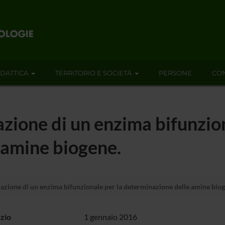
IDATTICA
TERRITORIO E SOCIETÀ
PERSONE
CON
zione di un enzima bifunzion
 amine biogene.
azione di un enzima bifunzionale per la determinazione delle amine biog
izio
1 gennaio 2016