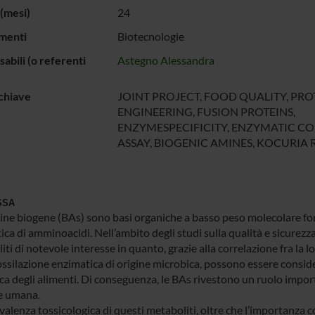
(mesi)
24
menti
Biotecnologie
abili (o referenti
Astegno Alessandra
chiave
JOINT PROJECT, FOOD QUALITY, PRO
ENGINEERING, FUSION PROTEINS,
ENZYMESPECIFICITY, ENZYMATIC C
ASSAY, BIOGENIC AMINES, KOCURIA
SSA
ne biogene (BAs) sono basi organiche a basso peso molecolare fo
ca di amminoacidi. Nell’ambito degli studi sulla qualità e sicurezz
ti di notevole interesse in quanto, grazie alla correlazione fra la l
ssilazione enzimatica di origine microbica, possono essere conside
a degli alimenti. Di conseguenza, le BAs rivestono un ruolo importa
te umana.
valenza tossicologica di questi metaboliti, oltre che l’importanza 