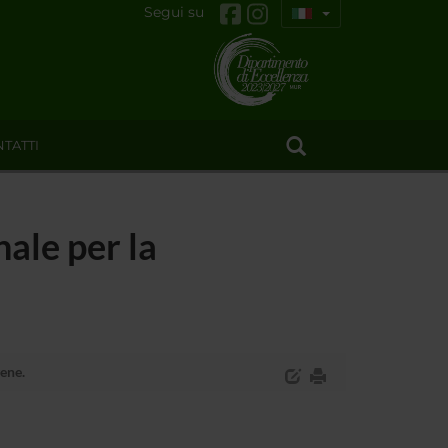
Segui su
TATTI
ale per la
ene.