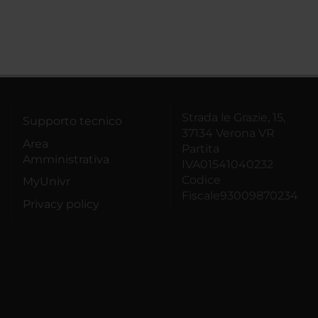
Strada le Grazie, 15,
Supporto tecnico
37134 Verona VR
Area
Partita
Amministrativa
IVA01541040232
Codice
MyUnivr
Fiscale93009870234
Privacy policy