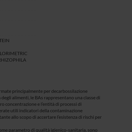
TEIN
OLORIMETRIC
 RHIZOPHILA
rmate principalmente per decarbossilazione
a degli alimenti, le BAs rappresentano una classe di
oro concentrazione e l’entità di processi di
rate utili indicatori della contaminazione
nte allo scopo di accertare l’esistenza di rischi per
come parametro di qualità igienico-sanitaria, sono