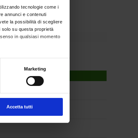
utilizzando tecnologie come i
Dipartimento
re annunci e contenuti
vete la possibilità di scegliere
li solo su questa proprietà
consenso in qualsiasi momento
alche metro,
Marketing
e specifiche (impronte
ezione dettagli
. Puoi
Accetta tutti
l media e per analizzare il
ostri partner che si occupano
azioni che hai fornito loro o