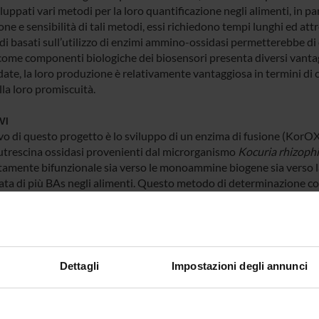
iluppati vari metodi per la loro quantificazione negli alimenti, in p
one e sensibilità di tali metodi, essi richiedono tempi lunghi ed at
i basati sull’utilizzo di enzimi ammino-ossidasi permetterebbe di ef
come componenti biologiche dei biosensori presenta diversi vantagg
ate, la loro produzione è relativamente vantaggiosa in termini di c
lla loro promiscuità.
VI
vo di questo progetto è lo sviluppo di un enzima di fusione (KorO
utrescina ossidasi provenienti dal microrganismo
Kocuria rhizophi
amente bifunzionale sia verso le monoammine biogene sia verso l
ta di più BAs negli alimenti. Questo metodo di determinazione col
ntare un test
point-of-care
di controllo degli alimenti prima di pi
PARTNER
sa S.r.l.
Dettagli
Impostazioni degli annunci
 FINANZIATORI: