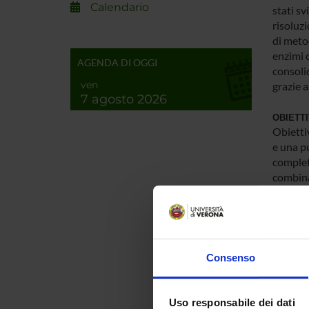
Calendario
stati sv
risoluzi
di metod
enzimi 
AGENDA DI OGGI
consolid
ven
grazie a
7 agosto 2026
OBIETTI
Obietti
e una p
complet
combina
impleme
MAIN 
Biodiver
Consenso
ENTI
Uso responsabile dei dati