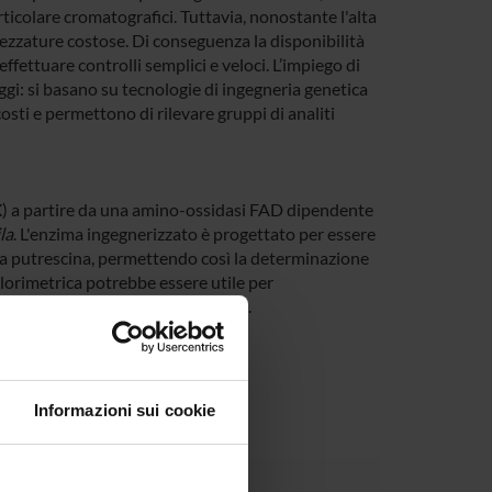
articolare cromatografici. Tuttavia, nonostante l'alta
trezzature costose. Di conseguenza la disponibilità
fettuare controlli semplici e veloci. L’impiego di
i: si basano su tecnologie di ingegneria genetica
osti e permettono di rilevare gruppi di analiti
X) a partire da una amino-ossidasi FAD dipendente
la
. L'enzima ingegnerizzato è progettato per essere
a putrescina, permettendo così la determinazione
orimetrica potrebbe essere utile per
ù approfondite analisi strumentali.
Informazioni sui cookie