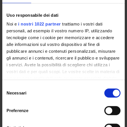
INCARICHI
Uso responsabile dei dati
Noi e
i nostri 1022 partner
trattiamo i vostri dati
personali, ad esempio il vostro numero IP, utilizzando
tecnologie come i cookie per memorizzare e accedere
ORGANIZZAZIONE
alle informazioni sul vostro dispositivo al fine di
pubblicare annunci e contenuti personalizzati, misurare
GOVERNANCE
gli annunci e i contenuti, ricercare il pubblico e sviluppare
COMMISSIONI
i servizi. Avete la possibilità di scegliere chi utilizza i
vostri dati e per quali scopi. Le vostre scelte in materia di
UFFICI E STRUTTURE DI SERVIZIO
privacy sono applicabili solo su questa proprietà digitale
in cui avete effettuato le vostre scelte. È possibile
Selezione
SERVIZI DI SEGRETERIA STUDENTI
modificare o revocare il proprio consenso in qualsiasi
Necessari
del
momento dalla Dichiarazione sui cookie o facendo clic
consenso
STRUTTURE DEL DIPARTIMENTO
sull'icona di attivazione della privacy.
Preferenze
BIBLIOTECHE
Con il tuo consenso, vorremmo anche: