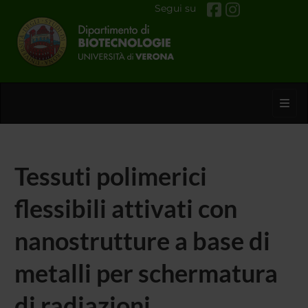
Segui su
Toggl
Tessuti polimerici
flessibili attivati con
nanostrutture a base di
metalli per schermatura
di radiazioni