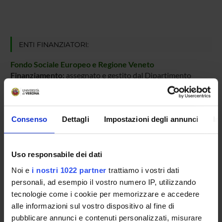
ENTI FINANZIATORI:
Fondo Sociale Europeo e Regione Veneto
Finanziamento:
assegnato e gestito dal Dipartimento
PARTECIPANTI AL PROGETTO
Consenso
Dettagli
Impostazioni degli annunci
In
Ferdinando Bassato
Uso responsabile dei dati
Adolfo Speghini
Professore ordinario
Noi e
i nostri 1022 partner
trattiamo i vostri dati
personali, ad esempio il vostro numero IP, utilizzando
tecnologie come i cookie per memorizzare e accedere
alle informazioni sul vostro dispositivo al fine di
AREE DI RICERCA COINVOLTE DAL PROGETTO
pubblicare annunci e contenuti personalizzati, misurare