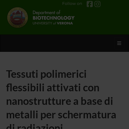
Follow on
Toggl
Tessuti polimerici
flessibili attivati con
nanostrutture a base di
metalli per schermatura
di radiazioni