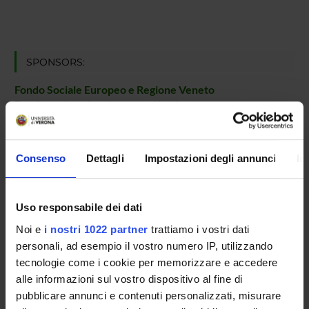
SPONSORS:
Fondo Sociale Europeo e Regione Veneto
Funds:
assigned and managed by the department
Consenso
Dettagli
Impostazioni degli annunci
In
PROJECT PARTICIPANTS
Ferdinando Bassato
Uso responsabile dei dati
Adolfo Speghini
Noi e
i nostri 1022 partner
trattiamo i vostri dati
Full Professor
personali, ad esempio il vostro numero IP, utilizzando
tecnologie come i cookie per memorizzare e accedere
alle informazioni sul vostro dispositivo al fine di
RESEARCH AREAS INVOLVED IN THE PROJECT
pubblicare annunci e contenuti personalizzati, misurare