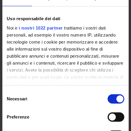
PUBBLICAZIONI
INCARICHI
Uso responsabile dei dati
Noi e
i nostri 1022 partner
trattiamo i vostri dati
personali, ad esempio il vostro numero IP, utilizzando
tecnologie come i cookie per memorizzare e accedere
ORGANIZZAZIONE
alle informazioni sul vostro dispositivo al fine di
pubblicare annunci e contenuti personalizzati, misurare
GOVERNANCE
gli annunci e i contenuti, ricercare il pubblico e sviluppare
i servizi. Avete la possibilità di scegliere chi utilizza i
COMMISSIONI
vostri dati e per quali scopi. Le vostre scelte in materia di
privacy sono applicabili solo su questa proprietà digitale
UFFICI E STRUTTURE DI SERVIZIO
in cui avete effettuato le vostre scelte. È possibile
Selezione
modificare o revocare il proprio consenso in qualsiasi
SERVIZI DI SEGRETERIA STUDENTI
Necessari
del
momento dalla Dichiarazione sui cookie o facendo clic
consenso
sull'icona di attivazione della privacy.
STRUTTURE DEL DIPARTIMENTO
Preferenze
BIBLIOTECHE
Con il tuo consenso, vorremmo anche: