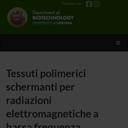
Follow on
Toggl
Tessuti polimerici
schermanti per
radiazioni
elettromagnetiche a
bassa frequenza