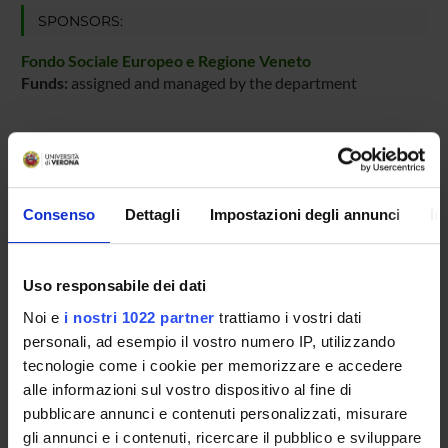
SPONSORS:
Fondo Sociale Europeo e Regione Veneto
Funds:
assigned and managed by the department
PROJECT PARTICIPANTS
Stefano Bordignon
Consenso
Dettagli
Impostazioni degli annunci
In
Adolfo Speghini
Full Professor
Uso responsabile dei dati
Noi e
i nostri 1022 partner
trattiamo i vostri dati
personali, ad esempio il vostro numero IP, utilizzando
RESEARCH AREAS INVOLVED IN THE PROJECT
tecnologie come i cookie per memorizzare e accedere
Inorganic & Nuclear
alle informazioni sul vostro dispositivo al fine di
pubblicare annunci e contenuti personalizzati, misurare
Chimica sintetica e materiali
gli annunci e i contenuti, ricercare il pubblico e sviluppare