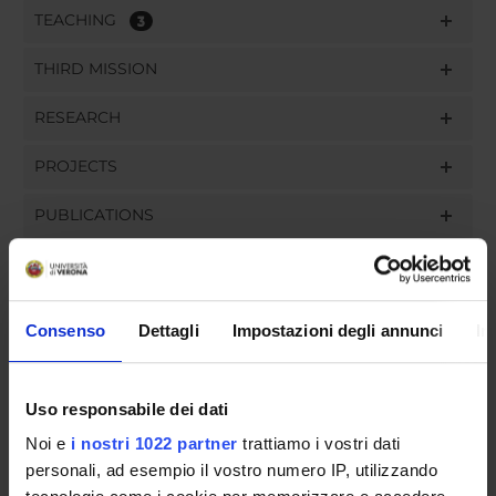
TEACHING
3
THIRD MISSION
RESEARCH
PROJECTS
PUBLICATIONS
ASSIGNMENTS
Consenso
Dettagli
Impostazioni degli annunci
In
ORGANISATION
Uso responsabile dei dati
GOVERNANCE
Noi e
i nostri 1022 partner
trattiamo i vostri dati
personali, ad esempio il vostro numero IP, utilizzando
COMMITTEES