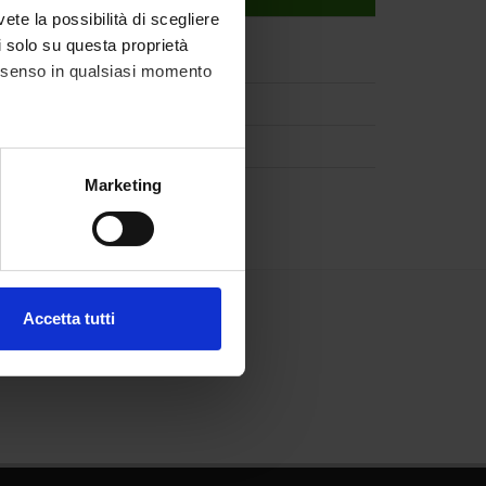
vete la possibilità di scegliere
li solo su questa proprietà
ied plant biology
consenso in qualsiasi momento
alche metro,
Marketing
e specifiche (impronte
ezione dettagli
. Puoi
Accetta tutti
l media e per analizzare il
ostri partner che si occupano
azioni che hai fornito loro o