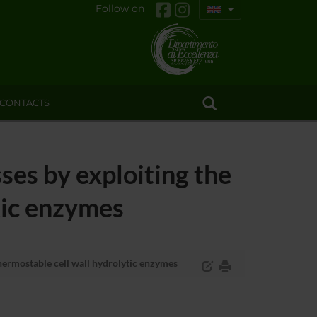
Follow on
CONTACTS
ses by exploiting the
tic enzymes
thermostable cell wall hydrolytic enzymes