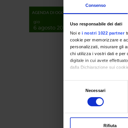
further
Consenso
AGENDA DI OGGI
gio
SPO
Uso responsabile dei dati
6 agosto 2026
Noi e
i nostri 1022 partner
t
ERC
cookie per memorizzare e acce
personalizzati, misurare gli an
chi utilizza i vostri dati e pe
digitale in cui avete effettua
PROJ
dalla Dichiarazione sui cookie
Roberto
Con il tuo consenso, vorrem
Selezione
Luca Da
raccogliere informazi
Necessari
del
Identificare il tuo di
consenso
digitali).
Approfondisci come vengono el
RESEA
modificare o ritirare il tuo 
Biotec
Rifiuta
Plant 