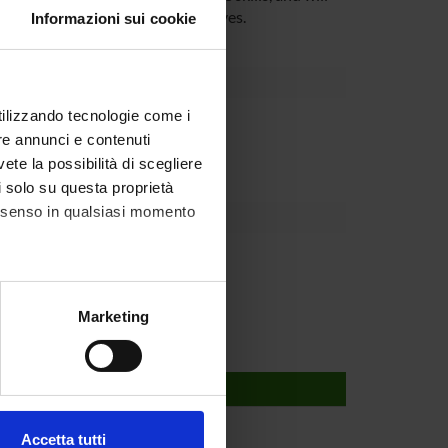
y the young researchers themselves.
Informazioni sui cookie
utilizzando tecnologie come i
partment
re annunci e contenuti
vete la possibilità di scegliere
li solo su questa proprietà
consenso in qualsiasi momento
Schiphorst
alche metro,
Marketing
e specifiche (impronte
ezione dettagli
. Puoi
Accetta tutti