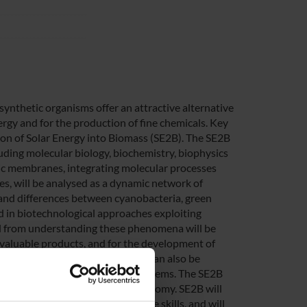
synthetic organisms offer an attractive alternative
ergy and for the production of fine chemicals. Key
sion of Solar Energy into Biomass (SE2B). The SE2B
luding molecular biology, biochemistry, biophysics
tic membranes, integrating molecular processes
es, will be analysed as a dynamic network of
s and differences between cyanobacteria, green
 in biotechnological approaches exploiting
ed from understanding these phenomena will be
r valuable products, and for the development of
In future, the knowledge created can also be
arvesting and energy conversion systems. The SE2B
ions that shape the bio-based economy. SE2B will
on key research and transferable skills, and will