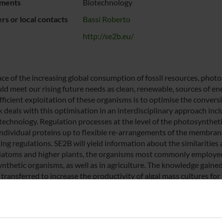
ments
Biotechnology
s or local contacts
Bassi Roberto
http://se2b.eu/
ace of the increasing global consumption of fossil resources, photo
uld meet our rising future needs as clean, renewable, sources of en
efficient exploitation of these organisms is to optimise the conver
 deals with this optimisation in an interdisciplinary approach inc
technology. Regulation processes at the level of the photosynthe
individual proteins up to flexible re-arrangements of the membran
ting regulations. SE2B will yield information about the similaritie
diatoms and higher plants, the organisms most commonly employed
nthetic organisms, as well as in agriculture. The knowledge gain
 transferred to increase the productivity of algal mass cultures fo
icated analytic devices that are used to optimise this production. 
le to the design of synthetic cell factories with efficient light h
 will train young researchers to work at the forefront of innovat
 a training program based on individual and network-wide training 