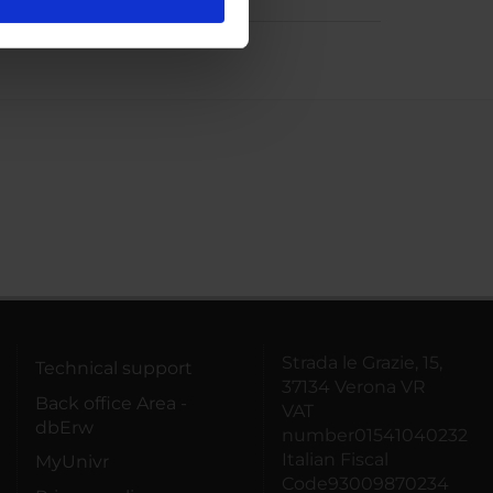
l media e per analizzare il
ostri partner che si occupano
azioni che hai fornito loro o
Strada le Grazie, 15,
Technical support
37134 Verona VR
Back office Area -
VAT
dbErw
number01541040232
Italian Fiscal
MyUnivr
Code93009870234