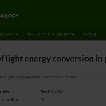
EACHING
COMMUNITY ENGAGEMENT
PEOPLE
f light energy conversion in
 of light energy conversion in plants and microalgae
g date
March 1, 2016
on (months)
48