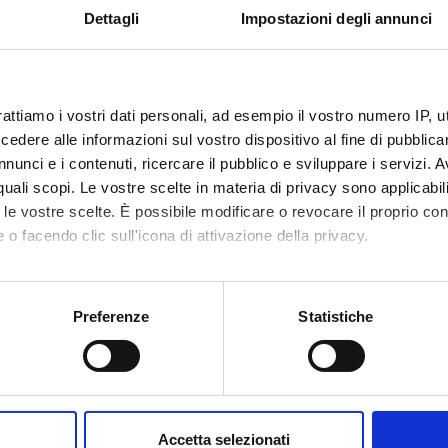
more disseminate these results by open online courses prepared b
Dettagli
Impostazioni degli annunci
NSORS:
rattiamo i vostri dati personali, ad esempio il vostro numero IP, 
Funds:
assigned and managed by the de
dere alle informazioni sul vostro dispositivo al fine di pubblica
nunci e i contenuti, ricercare il pubblico e sviluppare i servizi. A
r quali scopi. Le vostre scelte in materia di privacy sono applicabi
to le vostre scelte. È possibile modificare o revocare il proprio 
ECT PARTICIPANTS
 o facendo clic sull'icona di attivazione della privacy.
 Bassi
Studioso Senior
Christo 
mo anche:
ll'Osto
Full Professor
oni sulla tua posizione geografica, con un'approssimazione di qu
Preferenze
Statistiche
spositivo, scansionandolo attivamente alla ricerca di caratteristich
aborati i tuoi dati personali e imposta le tue preferenze nella
s
RCH AREAS INVOLVED IN THE PROJECT
consenso in qualsiasi momento dalla Dichiarazione sui cookie.
nologie vegetali
Accetta selezionati
Sciences