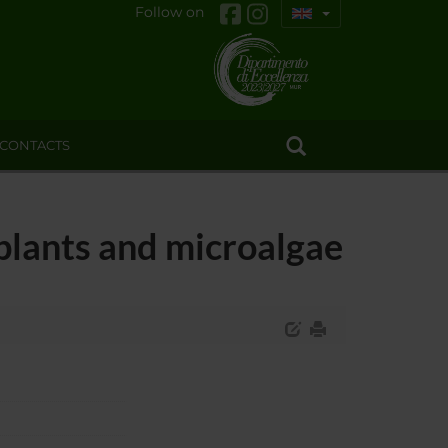
Follow on
CONTACTS
 plants and microalgae