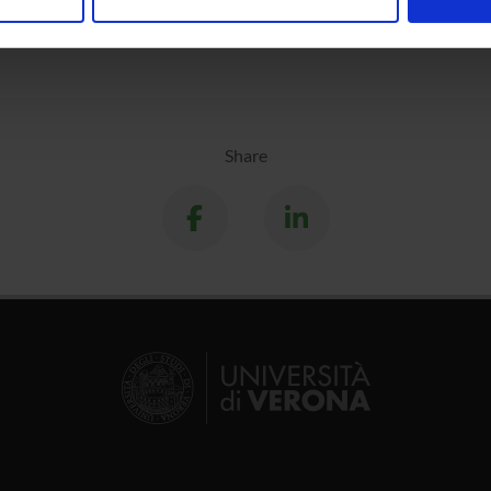
nalizzare contenuti ed annunci, per fornire funzionalità dei socia
inoltre informazioni sul modo in cui utilizzi il nostro sito con i n
icità e social media, i quali potrebbero combinarle con altre inform
lizzo dei loro servizi.
Share