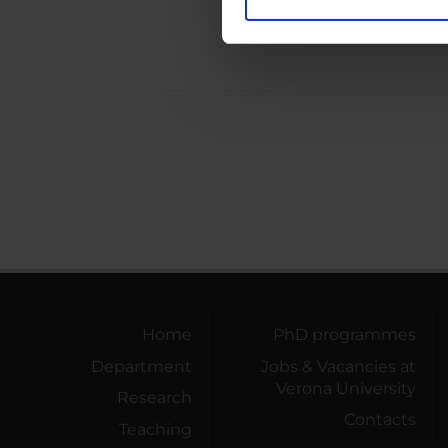
Utilizziamo i cookie per perso
nostro traffico. Condividiamo 
di analisi dei dati web, pubbl
che hanno raccolto dal tuo uti
Home
PhD programmes
Department
Jobs & Vacancies at
Verona University
Research
Contacts
Teaching