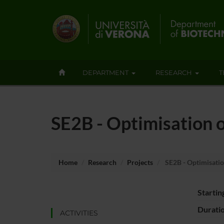
DEPARTMENT
RESEARCH
T
SE2B - Optimisation o
Home
Research
Projects
SE2B - Optimisation
Startin
Durati
ACTIVITIES