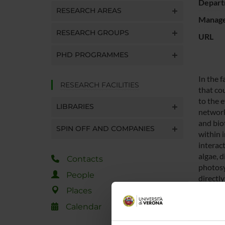
Depart
RESEARCH AREAS
Manager
RESEARCH GROUPS
URL
PHD PROGRAMMES
In the f
RESEARCH FACILITIES
that co
to the 
LIBRARIES
network
and bio
SPIN OFF AND COMPANIES
within 
interac
algae, 
Contacts
photosy
People
directly
sophist
Places
applicab
Calendar
network
develop