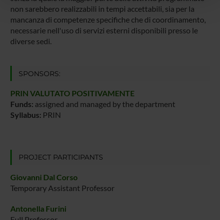
pubblicità e social media, i quali potrebbero combinarle
non sarebbero realizzabili in tempi accettabili, sia per la
con altre informazioni che hai fornito loro o che hanno
mancanza di competenze specifiche che di coordinamento,
raccolto dal tuo utilizzo dei loro servizi.
necessarie nell'uso di servizi esterni disponibili presso le
diverse sedi.
SPONSORS:
PRIN VALUTATO POSITIVAMENTE
Funds:
assigned and managed by the department
Syllabus:
PRIN
PROJECT PARTICIPANTS
Giovanni Dal Corso
Temporary Assistant Professor
Antonella Furini
Full Professor