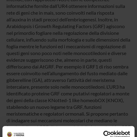
informatiche fornite dall’UR4 ottenere informazioni sulla
rete di geni che in mais, sono coinvolti nella risposta
all’auxina in stadi precoci dell’embriogenesi. Inoltre, in
Arabidopsis i Growth Regulating Factors (GRF) agiscono
nel primordio fogliare nella regolazione della divisione
cellulare, influendo sulla morfologia e sulle dimensioni della
foglia mentre le funzioni ed i meccanismi di regolazione di
questi geni sono poco noti nelle monocotiledoni e diverse
evidenze suggeriscono che, almeno in parte, questi
differiscano dai AtGRF. Per esempio il GRF1 di riso sembra
essere coinvolto nell’allungamento del fusto mediato dalle
gibberelline (GA), attraverso l’attività del meristema
intercalare, presente solo nelle monocotiledoni. L’UR3 ha
identificato proteine GRF come putativi regolatori a monte
dei geni della classe KNotted-1 like homeobOX (KNOX),
stabilendo un nuovo legame tra GRF, funzioni
meristematiche e regolatori ormonali. Si propone pertanto
di indagare sui meccanismi molecolari che mediano le
funzioni di geni GRF di riso nonché delle interazioni fra GRF
e GA analizzando per mezzo del NGS, in collaborazione con