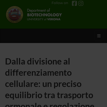
Follow on
Toggl
Dalla divisione al
differenziamento
cellulare: un preciso
equilibrio tra trasporto
ormonale e regolazione