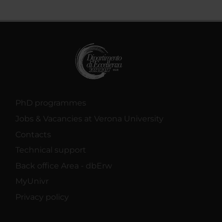
PhD programmes
Jobs & Vacancies at Verona University
Contacts
Technical support
Back office Area - dbErw
MyUnivr
Privacy policy