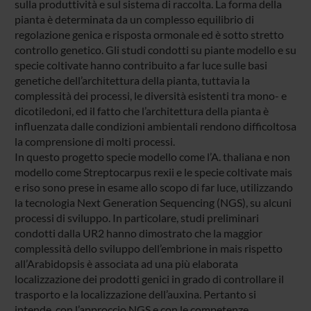
sulla produttività e sul sistema di raccolta. La forma della
pianta è determinata da un complesso equilibrio di
regolazione genica e risposta ormonale ed è sotto stretto
controllo genetico. Gli studi condotti su piante modello e su
specie coltivate hanno contribuito a far luce sulle basi
genetiche dell’architettura della pianta, tuttavia la
complessità dei processi, le diversità esistenti tra mono- e
dicotiledoni, ed il fatto che l’architettura della pianta è
influenzata dalle condizioni ambientali rendono difficoltosa
la comprensione di molti processi.
In questo progetto specie modello come l’A. thaliana e non
modello come Streptocarpus rexii e le specie coltivate mais
e riso sono prese in esame allo scopo di far luce, utilizzando
la tecnologia Next Generation Sequencing (NGS), su alcuni
processi di sviluppo. In particolare, studi preliminari
condotti dalla UR2 hanno dimostrato che la maggior
complessità dello sviluppo dell’embrione in mais rispetto
all’Arabidopsis è associata ad una più elaborata
localizzazione dei prodotti genici in grado di controllare il
trasporto e la localizzazione dell’auxina. Pertanto si
intende, con l’approccio NGS e con le competenze