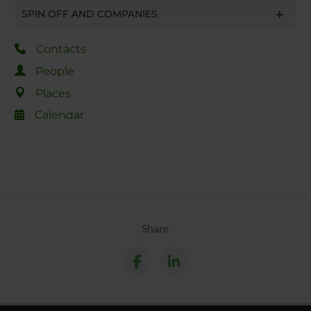
con altre informazioni che hai fornito loro o che hanno
SPIN OFF AND COMPANIES
raccolto dal tuo utilizzo dei loro servizi.
Contacts
People
Places
Calendar
Share