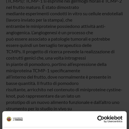
(TCMPs): TCMP-1 si esprime nei germogli fiorali e TCMP-2
nel frutto maturo. È stato dimostrato
mediante esperimenti condotti in vitro su cellule endoteliali
(lavoro inviato per la stampa), che
entrambe le miniproteine possiedono attività anti-
angiogenica. L’angiogenesi è un processo che
può essere associato a patologie tumorali e potrebbe
essere quindi un bersaglio terapeutico delle
TCMPs. Il progetto di ricerca prevede la realizzazione di
costrutti genici che, una volta introgressi
in piante di pomodoro, portino all’espressione della
miniproteina TCMP-1 specificamente
all’interno del frutto, dove normalmente è presente in
basse quantità. Il frutto di pomodoro
risultante, arricchito nel contenuto di miniproteine cystine-
knot, può rappresentare da un lato un
prototipo di un nuovo alimento funzionale e dall’altro uno
strumento per lo studio in vivo su
animali degli effetti terapeutici delle TCMPs.