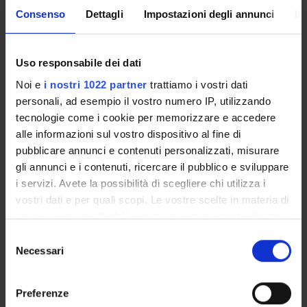
SPONSORS:
Consenso
Dettagli
Impostazioni degli annunci
In
Ateneo
Funds:
assigned and managed by the department
Uso responsabile dei dati
Syllabus:
COFATENEO - Cofinanziamento Ateneo progetti
di ricerca di Interesse nazionale
Noi e
i nostri 1022 partner
trattiamo i vostri dati
personali, ad esempio il vostro numero IP, utilizzando
Consiglio per la Ricerca e la Sperimentazione in
tecnologie come i cookie per memorizzare e accedere
Agricoltura
alle informazioni sul vostro dispositivo al fine di
Funds:
assigned and managed by the department
pubblicare annunci e contenuti personalizzati, misurare
Syllabus:
COFATENEO - Cofinanziamento Ateneo progetti
gli annunci e i contenuti, ricercare il pubblico e sviluppare
di ricerca di Interesse nazionale
i servizi. Avete la possibilità di scegliere chi utilizza i
vostri dati e per quali scopi. Le vostre scelte in materia di
privacy sono applicabili solo su questa proprietà digitale
PROJECT PARTICIPANTS
in cui avete effettuato le vostre scelte. È possibile
Selezione
modificare o revocare il proprio consenso in qualsiasi
Necessari
del
Barbara Molesini
momento dalla Dichiarazione sui cookie o facendo clic
Associate Professor
consenso
sull'icona di attivazione della privacy.
Preferenze