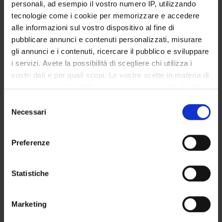
personali, ad esempio il vostro numero IP, utilizzando
Matteo Ballottari
tecnologie come i cookie per memorizzare e accedere
Full Professor
alle informazioni sul vostro dispositivo al fine di
pubblicare annunci e contenuti personalizzati, misurare
Roberto Bassi
gli annunci e i contenuti, ricercare il pubblico e sviluppare
Studioso Senior
i servizi. Avete la possibilità di scegliere chi utilizza i
vostri dati e per quali scopi. Le vostre scelte in materia di
privacy sono applicabili solo su questa proprietà digitale
RESEARCH AREAS INVOLVED IN THE PROJECT
in cui avete effettuato le vostre scelte. È possibile
Selezione
modificare o revocare il proprio consenso in qualsiasi
Necessari
Biotecnologie vegetali
del
momento dalla Dichiarazione sui cookie o facendo clic
Plant Sciences
consenso
sull'icona di attivazione della privacy.
Preferenze
Con il tuo consenso, vorremmo anche:
raccogliere informazioni sulla tua posizione
Statistiche
ACTIVITIES
geografica, con un'approssimazione di qualche
metro,
RESEARCH AREAS
Marketing
Identificare il tuo dispositivo, scansionandolo
attivamente alla ricerca di caratteristiche specifiche