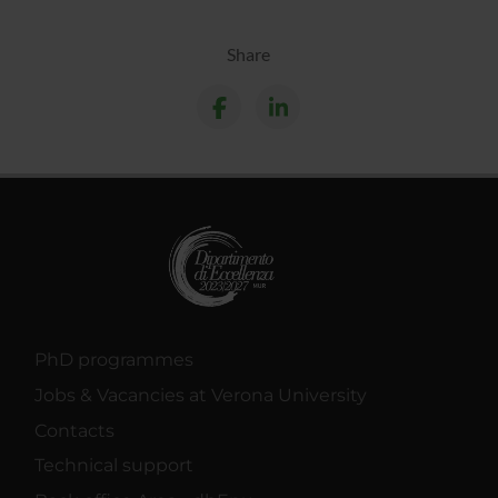
Share
PhD programmes
Jobs & Vacancies at Verona University
Contacts
Technical support