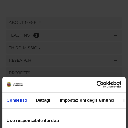
ABOUT MYSELF
TEACHING
2
THIRD MISSION
RESEARCH
PROJECTS
PUBLICATIONS
ASSIGNMENTS
Consenso
Dettagli
Impostazioni degli annunci
In
Uso responsabile dei dati