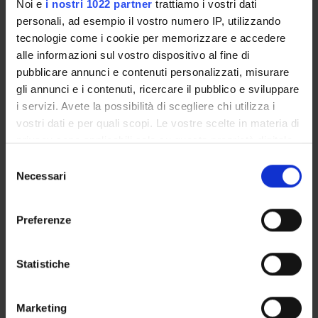
ORGANISATION
Noi e
i nostri 1022 partner
trattiamo i vostri dati
personali, ad esempio il vostro numero IP, utilizzando
GOVERNANCE
tecnologie come i cookie per memorizzare e accedere
alle informazioni sul vostro dispositivo al fine di
COMMITTEES
pubblicare annunci e contenuti personalizzati, misurare
gli annunci e i contenuti, ricercare il pubblico e sviluppare
DEPARTMENT ADMINISTRATION OFFICES
i servizi. Avete la possibilità di scegliere chi utilizza i
vostri dati e per quali scopi. Le vostre scelte in materia di
STUDENT ADMINISTRATION OFFICES
privacy sono applicabili solo su questa proprietà digitale
in cui avete effettuato le vostre scelte. È possibile
Selezione
DEPARTMENT FACILITIES
modificare o revocare il proprio consenso in qualsiasi
Necessari
del
momento dalla Dichiarazione sui cookie o facendo clic
LIBRARIES
consenso
sull'icona di attivazione della privacy.
Preferenze
SPIN OFF AND COMPANIES
Con il tuo consenso, vorremmo anche:
ALTRE SEDI
raccogliere informazioni sulla tua posizione
Statistiche
geografica, con un'approssimazione di qualche
Contacts
metro,
Marketing
Identificare il tuo dispositivo, scansionandolo
People