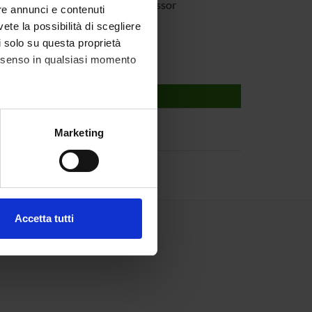
l'Osto
Full Professor
re annunci e contenuti
vete la possibilità di scegliere
li solo su questa proprietà
consenso in qualsiasi momento
alche metro,
Marketing
e specifiche (impronte
ezione dettagli
. Puoi
Accetta tutti
l media e per analizzare il
ostri partner che si occupano
azioni che hai fornito loro o