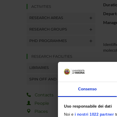
Durati
ACTIVITIES
Depart
RESEARCH AREAS
Manager
RESEARCH GROUPS
PHD PROGRAMMES
Identifi
molecola
RESEARCH FACILITIES
SPO
LIBRARIES
Unione
SPIN OFF AND COMPANIES
Consenso
Contacts
People
Uso responsabile dei dati
PROJ
Places
Noi e
i nostri 1022 partner
t