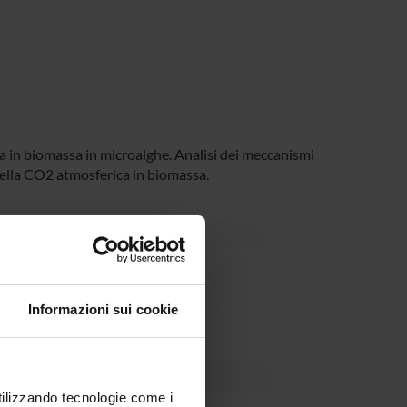
sa in biomassa in microalghe. Analisi dei meccanismi
 della CO2 atmosferica in biomassa.
partment
Informazioni sui cookie
utilizzando tecnologie come i