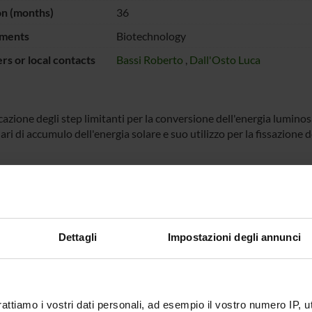
on (months)
36
ments
Biotechnology
s or local contacts
Bassi Roberto
,
Dall'Osto Luca
cazione degli step limitanti per la conversione dell'energia lumino
ri di accumulo dell'energia solare e suo utilizzo per la fissazione
NSORS:
 Europea
Funds:
assigned and managed by the de
Syllabus:
EUROPA - Progetti Europei
Dettagli
Impostazioni degli annunci
ECT PARTICIPANTS
rattiamo i vostri dati personali, ad esempio il vostro numero IP, 