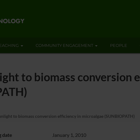
EACHING
COMMUNITY ENGAGEMENT
PEOPLE
ight to biomass conversion ef
PATH)
unlight to biomass conversion efficiency in microalgae (SUNBIOPATH)
g date
January 1, 2010