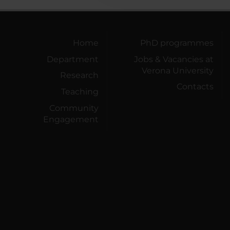
Home
PhD programmes
Department
Jobs & Vacancies at
Verona University
Research
Contacts
Teaching
Community
Engagement