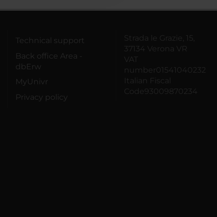
Strada le Grazie, 15,
Technical support
37134 Verona VR
Back office Area -
VAT
dbErw
number01541040232
Italian Fiscal
MyUnivr
Code93009870234
Privacy policy