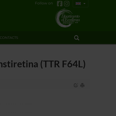
Follow on
CONTACTS
nstiretina (TTR F64L)