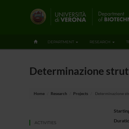
DEPARTMENT
RESEARCH
T
Determinazione strutt
Home
Research
Projects
Determinazione stru
Startin
Durati
ACTIVITIES