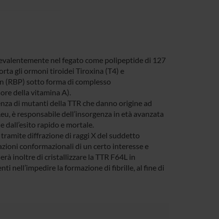
prevalentemente nel fegato come polipeptide di 127
a gli ormoni tiroidei Tiroxina (T4) e
ein (RBP) sotto forma di complesso
ore della vitamina A).
enza di mutanti della TTR che danno origine ad
Leu, è responsabile dell’insorgenza in età avanzata
 dall’esito rapido e mortale.
 tramite diffrazione di raggi X del suddetto
zioni conformazionali di un certo interesse e
erà inoltre di cristallizzare la TTR F64L in
 nell’impedire la formazione di fibrille, al fine di