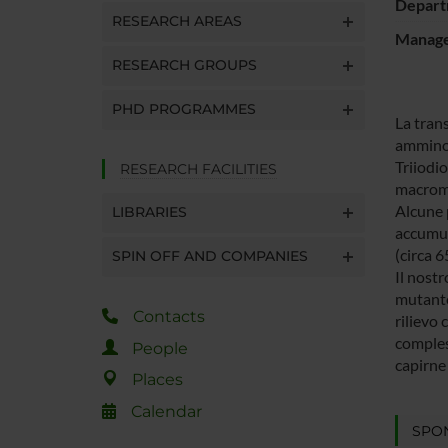
Depart
RESEARCH AREAS
Manager
RESEARCH GROUPS
PHD PROGRAMMES
La tran
amminoa
Triiodio
RESEARCH FACILITIES
macromo
Alcune 
LIBRARIES
accumuli
(circa 
SPIN OFF AND COMPANIES
Il nostr
mutante
Contacts
rilievo 
compless
People
capirne
Places
Calendar
SPO