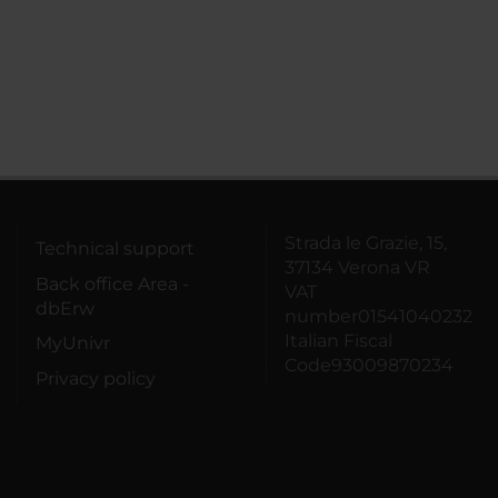
Strada le Grazie, 15,
Technical support
37134 Verona VR
Back office Area -
VAT
dbErw
number01541040232
Italian Fiscal
MyUnivr
Code93009870234
Privacy policy