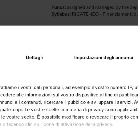
Funds:
assigned and managed by the de
Syllabus:
RICATENEO - Finanziamenti d'At
ECT PARTICIPANTS
 Capaldi
Associate Professor
Massimil
Dettagli
Impostazioni degli annunci
igi Monaco
rattiamo i vostri dati personali, ad esempio il vostro numero IP, 
RCH AREAS INVOLVED IN THE PROJECT
dere alle informazioni sul vostro dispositivo al fine di pubblica
nunci e i contenuti, ricercare il pubblico e sviluppare i servizi. A
mica strutturale, funzionale e di espressione
r quali scopi. Le vostre scelte in materia di privacy sono applicabi
mistry & Molecular Biology (DBT)
to le vostre scelte. È possibile modificare o revocare il proprio 
mica e Biologia Molecolare
 o facendo clic sull'icona di attivazione della privacy.
mistry & Molecular Biology (DBT) (DBT)