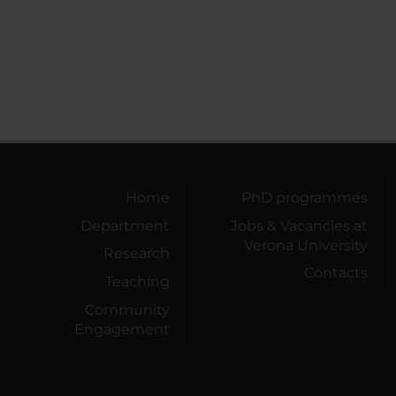
Home
PhD programmes
Department
Jobs & Vacancies at
Verona University
Research
Contacts
Teaching
Community
Engagement