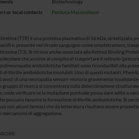
ments
Biotechnology
s or local contacts
Perduca Massimiliano
stiretina (TTR) è una proteina plasmatica di 56 kDa, sintetizzata 
cidi e, presente nel circolo sanguigno come omotetramero, trasport
tironina (T3). Si ritrova anche associata alla Retinol Binding Prot
lecolare che assolve al compito di trasportare il retinolo (precurs
polineuropatie amiloidotiche familiari sono riconducibili alla pres
 di fibrille amiloidotiche insolubili. Uno di questi mutanti, Phe64
65 anni) di una neuropatia sensori-motoria gravemente invalidante e
o gruppo di ricerca si concentrerà sulla determinazione strutturale
, onde verificare se la mutazione puntuale possa dare adito a varia
che possano favorire la formazione di fibrille amiloidotiche. Si cerch
o con alcuni farmaci che da letteratura risultano essere promettenti
 i meccanismi di aggregazione.
NSORS: