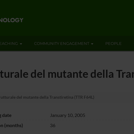
EACHING
COMMUNITY ENGAGEMENT
PEOPLE
urale del mutante della Tra
tturale del mutante della Transtiretina (TTR F64L)
g date
January 10, 2005
on (months)
36