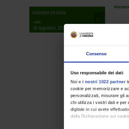
Ateneo
AGENDA DI OGGI
sab
8 agosto 2026
PROJ
Stefano
Consenso
Ugo Lu
Uso responsabile dei dati
Noi e
i nostri 1022 partner
t
RESEA
cookie per memorizzare e acce
personalizzati, misurare gli an
Proteo
chi utilizza i vostri dati e pe
Bioche
digitale in cui avete effettua
Biochi
dalla Dichiarazione sui cookie
Bioche