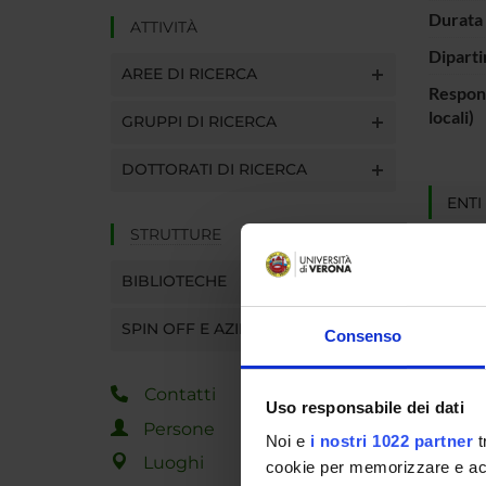
Durata 
ATTIVITÀ
Diparti
AREE DI RICERCA
Respons
locali)
GRUPPI DI RICERCA
DOTTORATI DI RICERCA
ENTI
STRUTTURE
MUR - 
dell'Un
BIBLIOTECHE
Ricerc
SPIN OFF E AZIENDE
Consenso
PART
Contatti
Uso responsabile dei dati
Luca Da
Persone
Noi e
i nostri 1022 partner
t
Luoghi
cookie per memorizzare e acce