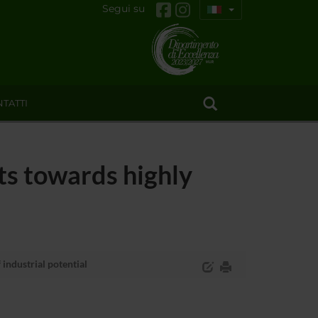
Segui su
TATTI
s towards highly
industrial potential