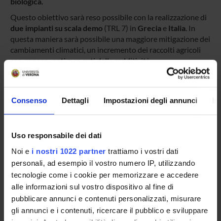
biologica.
Questo obiettivo sarà reso possibile con la realizzazione di
due impianti su scala demo
(TRL 7) in
Grecia
e
Italia
. In
questa maniera sarà possibile una maggiore mitigazione dei
cambiamenti climatici, un incremento dei raccolti agricoli
con conseguenti aumenti della redditività.
Il progetto, inoltre, promuove lo scambio di conoscenze tra
gli stakeholders attraverso la diffusione di piani dettagliati
per il business, la replica e la trasferibilità degli impianti e di
Consenso
Dettagli
Impostazioni degli annunci
In
raccomandazioni politiche per un'agricoltura più verde.
Uso responsabile dei dati
Noi e
i nostri 1022 partner
trattiamo i vostri dati
personali, ad esempio il vostro numero IP, utilizzando
tecnologie come i cookie per memorizzare e accedere
alle informazioni sul vostro dispositivo al fine di
pubblicare annunci e contenuti personalizzati, misurare
gli annunci e i contenuti, ricercare il pubblico e sviluppare