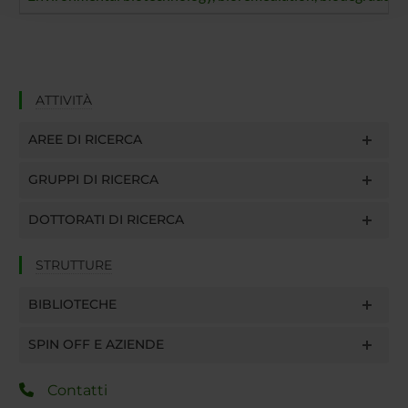
con altre informazioni che hai fornito loro o che hanno
raccolto dal tuo utilizzo dei loro servizi.
ATTIVITÀ
AREE DI RICERCA
GRUPPI DI RICERCA
DOTTORATI DI RICERCA
STRUTTURE
BIBLIOTECHE
SPIN OFF E AZIENDE
Contatti