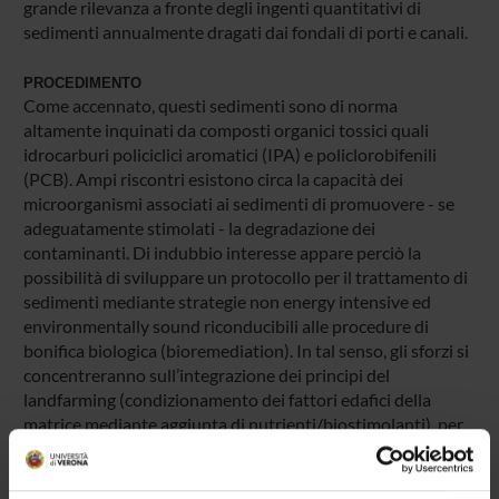
grande rilevanza a fronte degli ingenti quantitativi di
sedimenti annualmente dragati dai fondali di porti e canali.
PROCEDIMENTO
Come accennato, questi sedimenti sono di norma
altamente inquinati da composti organici tossici quali
idrocarburi policiclici aromatici (IPA) e policlorobifenili
(PCB). Ampi riscontri esistono circa la capacità dei
microorganismi associati ai sedimenti di promuovere - se
adeguatamente stimolati - la degradazione dei
contaminanti. Di indubbio interesse appare perciò la
possibilità di sviluppare un protocollo per il trattamento di
sedimenti mediante strategie non energy intensive ed
environmentally sound riconducibili alle procedure di
bonifica biologica (bioremediation). In tal senso, gli sforzi si
concentreranno sull’integrazione dei principi del
landfarming (condizionamento dei fattori edafici della
matrice mediante aggiunta di nutrienti/biostimolanti), per
elicitare le cenosi microbiche degradatrici autoctone, con
quelli della bioaugmentation (inoculo massivo di ceppi
microbici autoctoni e/o alloctoni), per incrementare il