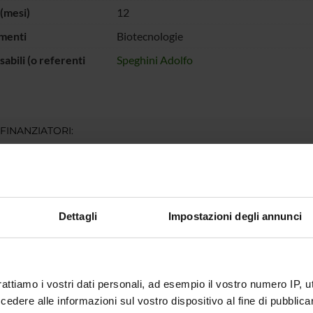
(mesi)
12
menti
Biotecnologie
abili (o referenti
Speghini Adolfo
 FINANZIATORI:
ociale Europeo e
Finanziamento:
assegnato e gestito dal 
e Veneto
Dettagli
Impostazioni degli annunci
ECIPANTI AL PROGETTO
ortelletti
Adolfo S
rattiamo i vostri dati personali, ad esempio il vostro numero IP, 
dere alle informazioni sul vostro dispositivo al fine di pubblica