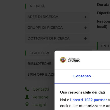
Durata 
ATTIVITÀ
Diparti
AREE DI RICERCA
Respons
locali)
GRUPPI DI RICERCA
DOTTORATI DI RICERCA
ENTI
STRUTTURE
Fondo S
Region
BIBLIOTECHE
SPIN OFF E AZIENDE
Consenso
PART
Paolo C
Contatti
Uso responsabile dei dati
Persone
Noi e
i nostri 1022 partner
t
Luoghi
cookie per memorizzare e acce