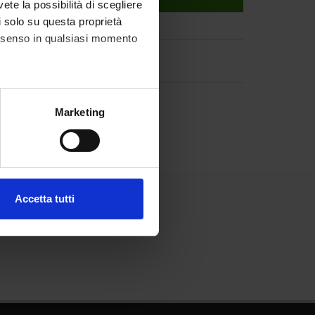
vete la possibilità di scegliere
li solo su questa proprietà
consenso in qualsiasi momento
particles
alche metro,
Marketing
e specifiche (impronte
ezione dettagli
. Puoi
Accetta tutti
l media e per analizzare il
ostri partner che si occupano
azioni che hai fornito loro o