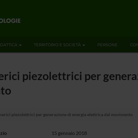
IDATTICA
TERRITORIO E SOCIETÀ
PERSONE
CON
ici piezolettrici per genera
nto
rici piezolettrici per generazione di energia elettrica dal movimento
izio
15 gennaio 2018