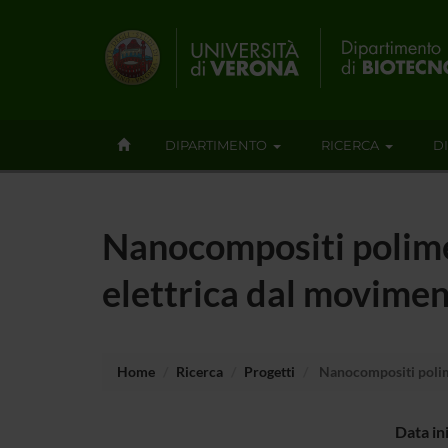
DIPARTIMENTO
RICERCA
D
Nanocompositi polimer
elettrica dal movime
Home
Ricerca
Progetti
Nanocompositi polime
Data in