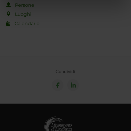
informazioni sul modo in cui utilizzi il nostro sito con i
Persone
nostri partner che si occupano di analisi dei dati web,
Luoghi
pubblicità e social media, i quali potrebbero combinarle
con altre informazioni che hai fornito loro o che hanno
Calendario
raccolto dal tuo utilizzo dei loro servizi.
Condividi