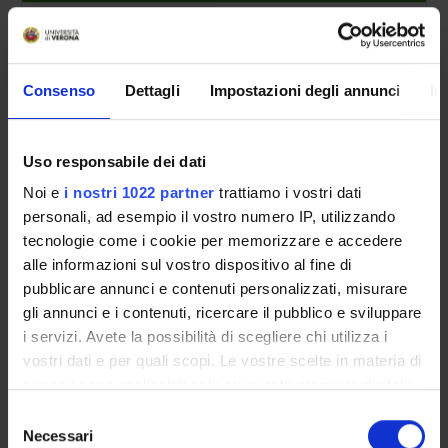
Festa di tutti i santi
1-nov-2004
1-nov-2004
Immacolata Concezione
8-dic-2004
8-dic-2004
Consenso
Dettagli
Impostazioni degli annunci
In
Vacanze Natalizie
22-dic-2004
6-gen-2005
Vacanze Pasquali
24-mar-2005
29-mar-2005
Uso responsabile dei dati
Festa del Lavoro
1-mag-2005
1-mag-2005
Noi e
i nostri 1022 partner
trattiamo i vostri dati
Festa del Patrono S. Zeno
21-mag-2005
21-mag-2005
personali, ad esempio il vostro numero IP, utilizzando
tecnologie come i cookie per memorizzare e accedere
Festa della Repubblica
2-giu-2005
2-giu-2005
alle informazioni sul vostro dispositivo al fine di
pubblicare annunci e contenuti personalizzati, misurare
Vacanze estive
25-lug-2005
31-ago-2005
gli annunci e i contenuti, ricercare il pubblico e sviluppare
i servizi. Avete la possibilità di scegliere chi utilizza i
vostri dati e per quali scopi. Le vostre scelte in materia di
privacy sono applicabili solo su questa proprietà digitale
in cui avete effettuato le vostre scelte. È possibile
Selezione
Insegnamenti
modificare o revocare il proprio consenso in qualsiasi
Necessari
del