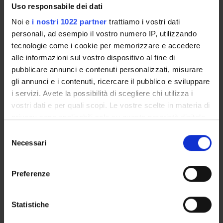
Fondazione Cariverona
Uso responsabile dei dati
Funds:
assigned and managed by the department
Noi e
i nostri 1022 partner
trattiamo i vostri dati
personali, ad esempio il vostro numero IP, utilizzando
tecnologie come i cookie per memorizzare e accedere
PROJECT PARTICIPANTS
alle informazioni sul vostro dispositivo al fine di
pubblicare annunci e contenuti personalizzati, misurare
Matteo Ballottari
gli annunci e i contenuti, ricercare il pubblico e sviluppare
Full Professor
i servizi. Avete la possibilità di scegliere chi utilizza i
vostri dati e per quali scopi. Le vostre scelte in materia di
Nico Betterle
Spin-off staff
privacy sono applicabili solo su questa proprietà digitale
in cui avete effettuato le vostre scelte. È possibile
Selezione
modificare o revocare il proprio consenso in qualsiasi
Necessari
del
momento dalla Dichiarazione sui cookie o facendo clic
consenso
RESEARCH AREAS INVOLVED IN THE PROJECT
sull'icona di attivazione della privacy.
Preferenze
Biotecnologie vegetali
Plant Sciences
Con il tuo consenso, vorremmo anche:
raccogliere informazioni sulla tua posizione
Statistiche
geografica, con un'approssimazione di qualche