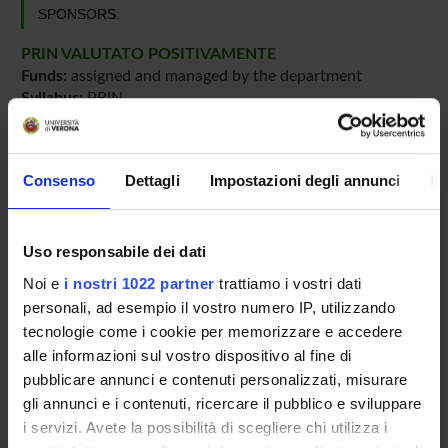
SPONSORS:
PRIN VALUTATO POSITIVAMENTE
Funds:
assigned and managed by the department
Syllabus:
PRIN
Consenso
Dettagli
Impostazioni degli annunci
In
PROJECT PARTICIPANTS
Ugo Luigi Monaco
Uso responsabile dei dati
Massimiliano Perduca
Noi e
i nostri 1022 partner
trattiamo i vostri dati
Associate Professor
personali, ad esempio il vostro numero IP, utilizzando
tecnologie come i cookie per memorizzare e accedere
alle informazioni sul vostro dispositivo al fine di
RESEARCH AREAS INVOLVED IN THE PROJECT
pubblicare annunci e contenuti personalizzati, misurare
gli annunci e i contenuti, ricercare il pubblico e sviluppare
Proteomica strutturale, funzionale e di espressione
i servizi. Avete la possibilità di scegliere chi utilizza i
Biochemistry & Molecular Biology (DBT)