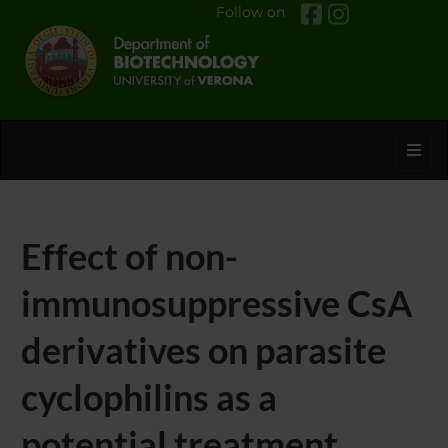
Follow on
Toggl
Effect of non-
immunosuppressive CsA
derivatives on parasite
cyclophilins as a
potential treatment