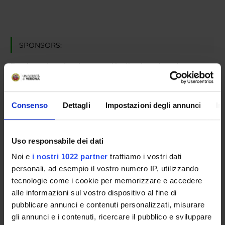
SPONSORS:
Funds:
assigned and managed by the department
Consenso
Dettagli
Impostazioni degli annunci
In
PROJECT PARTICIPANTS
Filippo Favretto
Temporary Assistant Professor
Uso responsabile dei dati
Noi e
i nostri 1022 partner
trattiamo i vostri dati
personali, ad esempio il vostro numero IP, utilizzando
RESEARCH AREAS INVOLVED IN THE PROJECT
tecnologie come i cookie per memorizzare e accedere
alle informazioni sul vostro dispositivo al fine di
Biochimica e Biologia Molecolare
pubblicare annunci e contenuti personalizzati, misurare
Macromolecular complexes including interactions involving N
gli annunci e i contenuti, ricercare il pubblico e sviluppare